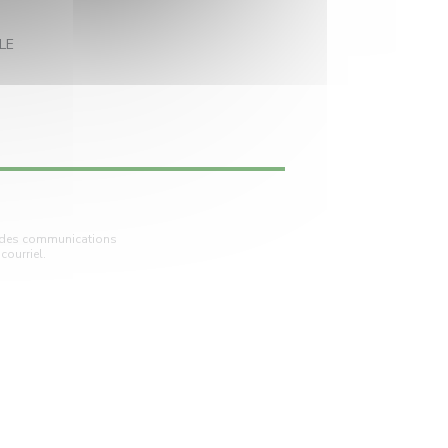
((ouvre une nouvelle fenêtre))
LE
vre une nouvelle fenêtre))
ir des communications
courriel.