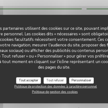
Infos pratiques
Cuisine
s partenaires utilisent des cookies sur ce site, pouvant impl
Lun
-
Ven
Produits frais, Fait maison
e personnel. Les cookies dits « nécessaires » sont obligatoir
 cookies facultatifs nécessitent votre consentement. Ces co
Type de restaurant
Samedi
votre navigation, mesurer l'audience du site, proposer des f
Restaurant Traditionnel
seaux sociaux) ou afficher des publicités ou contenus person
Dimanche
 « Tout refuser » ou « Personnaliser » pour gérer vos préfé
Services
 à tout moment en cliquant sur l'icône représentant un coo
Terrasse
des pages du site.
Moyens de paiement
Sans Contact, Apple Pay, Eurocard/Mastercard,
Tout accepter
Tout refuser
Personnaliser
Titres restaurant, Espèces, Visa, Chèques
Vacances, Carte Bleue
Politique de protection des données à caractère personnel
Politique de gestion des cookies