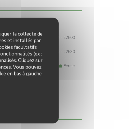
Horaires
iquer la collecte de
12h00 - 14h00
19h00 - 22h00
•
es et installés par
okies facultatifs
12h00 - 14h30
19h00 - 22h30
•
onctionnalités (ex :
nalisés. Cliquez sur
Fermé
rences. Vous pouvez
kie en bas à gauche