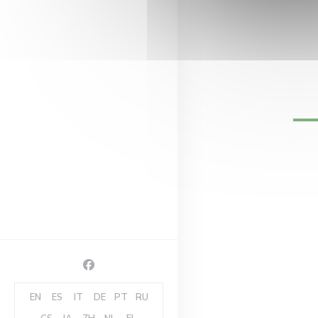
Facebook ((ouvre une nouvelle fenêtre))
EN
ES
IT
DE
PT
RU