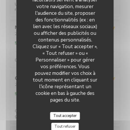
Un service efficace, des crêpes délicieuses aux
votre navigation, mesurer
recettes variées pour un prix très raisonnable.
l'audience du site, proposer
des fonctionnalités (ex : en
lien avec les réseaux sociaux)
Maud
C
ou afficher des publicités ou
2026-08-01
- 12:30 - Couverts 5
Service
:
5
/5
Ambiance
:
5
/5
Cuisine
:
5
/5
Qualité / Prix
:
contenus personnalisés.
5
/5
Cliquez sur « Tout accepter »,
« Tout refuser » ou «
Personnaliser » pour gérer
Galettes et crêpes très généreuses (en garnitures)
vos préférences. Vous
pouvez modifier vos choix à
Quentin
L
tout moment en cliquant sur
2026-07-31
- 20:00 - Couverts 4
l'icône représentant un
Service
:
5
/5
Ambiance
:
5
/5
Cuisine
:
5
/5
Qualité / Prix
:
cookie en bas à gauche des
5
/5
pages du site.
Comme d'habitude ! Un vrai délice avec des portions
Tout accepter
généreuses !
Tout refuser