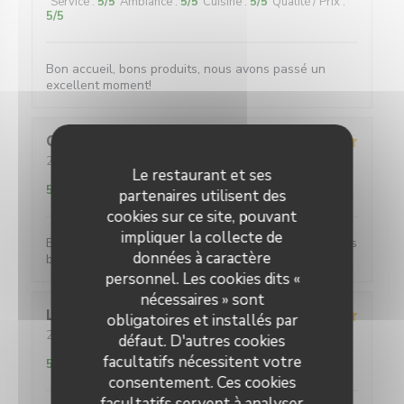
Service
:
5
/5
Ambiance
:
5
/5
Cuisine
:
5
/5
Qualité / Prix
:
5
/5
Bon accueil, bons produits, nous avons passé un
excellent moment!
Clara
P
2026-08-05
- 13:00 - Couverts 2
Le restaurant et ses
Service
:
5
/5
Ambiance
:
5
/5
Cuisine
:
5
/5
Qualité / Prix
:
5
/5
partenaires utilisent des
cookies sur ce site, pouvant
impliquer la collecte de
Excellente restaurant, plats très copieux, avec un très
données à caractère
bon rapport qualité prix je recommande !
personnel. Les cookies dits «
nécessaires » sont
Lucrece
M
obligatoires et installés par
2026-08-04
- 19:30 - Couverts 4
défaut. D'autres cookies
Service
:
5
/5
Ambiance
:
5
/5
Cuisine
:
5
/5
Qualité / Prix
:
facultatifs nécessitent votre
5
/5
consentement. Ces cookies
facultatifs servent à analyser