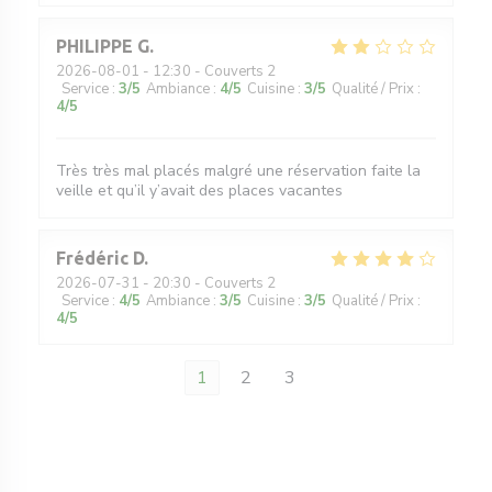
PHILIPPE
G
2026-08-01
- 12:30 - Couverts 2
Service
:
3
/5
Ambiance
:
4
/5
Cuisine
:
3
/5
Qualité / Prix
:
4
/5
Très très mal placés malgré une réservation faite la
veille et qu’il y’avait des places vacantes
Frédéric
D
2026-07-31
- 20:30 - Couverts 2
Service
:
4
/5
Ambiance
:
3
/5
Cuisine
:
3
/5
Qualité / Prix
:
4
/5
1
2
3