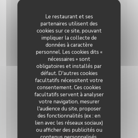
Maroilles
Liste des allergènes
Le restaurant et ses
8,80 EUR
partenaires utilisent des
cookies sur ce site, pouvant
Maroilles, oignons confits
impliquer la collecte de
Liste des allergènes
données à caractère
9,80 EUR
personnel. Les cookies dits «
nécessaires » sont
Chèvre, romarin
obligatoires et installés par
Liste des allergènes
défaut. D'autres cookies
8,80 EUR
facultatifs nécessitent votre
consentement. Ces cookies
facultatifs servent à analyser
Roquefort
Liste des allergènes
votre navigation, mesurer
l'audience du site, proposer
8,80 EUR
des fonctionnalités (ex : en
lien avec les réseaux sociaux)
Roquefort, poires
Liste des allergènes
ou afficher des publicités ou
contenus personnalisés.
9,60 EUR