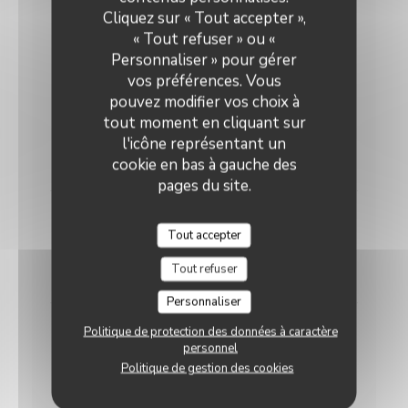
Cliquez sur « Tout accepter »,
« Tout refuser » ou «
Salades
Personnaliser » pour gérer
vos préférences. Vous
Romaine
pouvez modifier vos choix à
Salade, crudités, Jambon sec Italien, Mozzarella,
tout moment en cliquant sur
Toasts, huile d'olive, vinaigre Balsamique.
l'icône représentant un
Liste des allergènes
cookie en bas à gauche des
12,40 EUR
pages du site.
Salade de Chèvre
Tout accepter
Salade, crudités, chèvre romarin sur toasts.
Liste des allergènes
Tout refuser
12,40 EUR
Personnaliser
Savoyarde
Politique de protection des données à caractère
personnel
Salade, crudités, fromage, jambon, noix.
Liste des allergènes
Politique de gestion des cookies
12,40 EUR