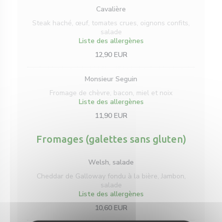
Cavalière
Steak haché, œuf, tomates crues, oignons confits,
salade
Liste des allergènes
12,90 EUR
Monsieur Seguin
Fromage de chèvre, bacon, miel et noix
Liste des allergènes
11,90 EUR
Fromages (galettes sans gluten)
Welsh, salade
Cheddar de Galloway fondu à la bière, Jambon,
salade
Liste des allergènes
10,60 EUR