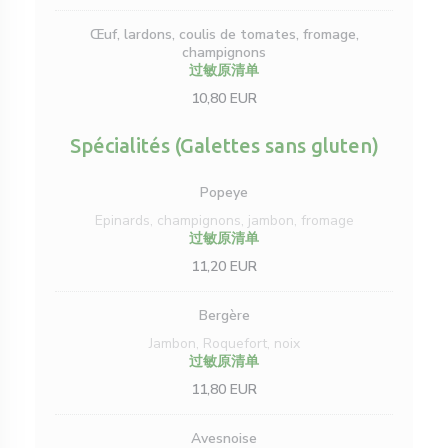
Œuf, lardons, coulis de tomates, fromage,
champignons
过敏原清单
10,80 EUR
Spécialités (Galettes sans gluten)
Popeye
Epinards, champignons, jambon, fromage
过敏原清单
11,20 EUR
Bergère
Jambon, Roquefort, noix
过敏原清单
11,80 EUR
Avesnoise