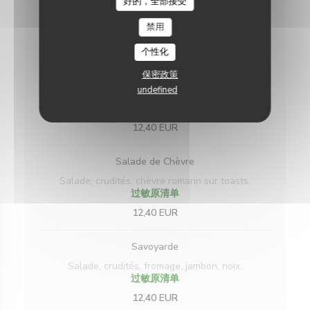
好的，全部接受
禁用
Salades
个性化
Romaine
保密政策
Salade, crudités, Jambon sec Italien, Mozzarella,
undefined
Toasts, huile d'olive, vinaigre Balsamique.
过敏原清单
12,40 EUR
Salade de Chèvre
Salade, crudités, chèvre romarin sur toasts.
过敏原清单
12,40 EUR
Savoyarde
Salade, crudités, fromage, jambon, noix.
过敏原清单
12,40 EUR