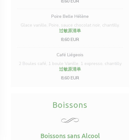
8,60 EUR
Poire Belle Hélène
Glace vanille, Poire, sauce chocolat noir, chantilly.
过敏原清单
8,60 EUR
Café Liégeois
2 Boules café, 1 boule Vanille, 1 expresso, chantilly
过敏原清单
8,60 EUR
Boissons
窗口中打开))
Boissons sans Alcool