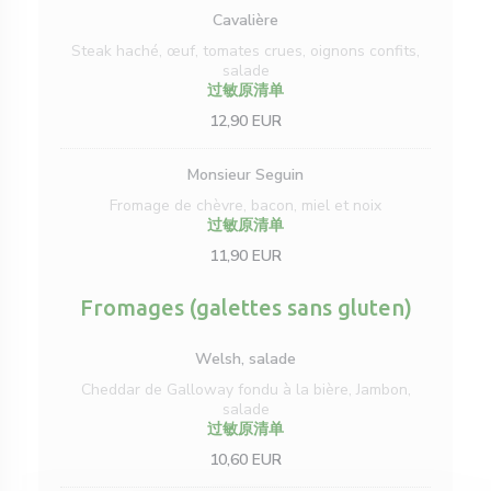
Cavalière
Steak haché, œuf, tomates crues, oignons confits,
salade
过敏原清单
12,90 EUR
Monsieur Seguin
Fromage de chèvre, bacon, miel et noix
过敏原清单
11,90 EUR
Fromages (galettes sans gluten)
Welsh, salade
Cheddar de Galloway fondu à la bière, Jambon,
salade
过敏原清单
10,60 EUR