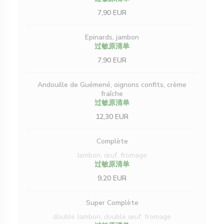
7,90 EUR
Epinards, jambon
过敏原清单
7,90 EUR
Andouille de Guémené, oignons confits, crème
fraîche
过敏原清单
12,30 EUR
Complète
Jambon, œuf, fromage
过敏原清单
9,20 EUR
Super Complète
double Jambon, double œuf, fromage