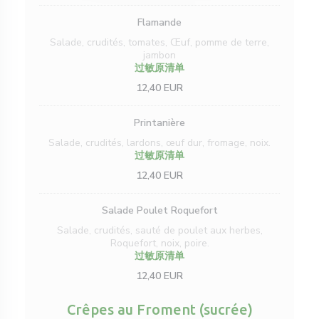
Flamande
Salade, crudités, tomates, Œuf, pomme de terre,
jambon
过敏原清单
12,40 EUR
Printanière
Salade, crudités, lardons, œuf dur, fromage, noix.
过敏原清单
12,40 EUR
Salade Poulet Roquefort
Salade, crudités, sauté de poulet aux herbes,
Roquefort, noix, poire.
过敏原清单
12,40 EUR
Crêpes au Froment (sucrée)