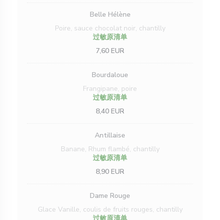
Belle Hélène
Poire, sauce chocolat noir, chantilly
过敏原清单
7,60 EUR
Bourdaloue
Frangipane, poire
过敏原清单
8,40 EUR
Antillaise
Banane, Rhum flambé, chantilly
过敏原清单
8,90 EUR
Dame Rouge
Glace Vanille, coulis de fruits rouges, chantilly
过敏原清单