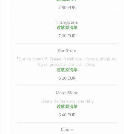
7,90 EUR
Frangipane
过敏原清单
7,90 EUR
Confiture
"Bonne Maman": Fraise, framboise, orange, myrtilles,
figue, groseille, abricot, mûres.
过敏原清单
6,10 EUR
Mont Blanc
Crème de Marrons, chantilly
过敏原清单
6,40 EUR
Kinder