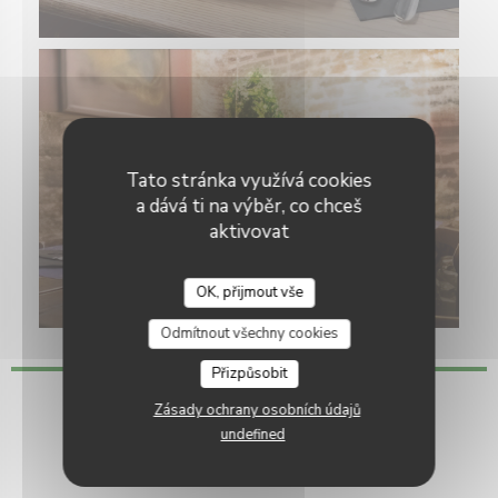
Tato stránka využívá cookies
a dává ti na výběr, co chceš
aktivovat
OK, přijmout vše
Odmítnout všechny cookies
Přizpůsobit
Zásady ochrany osobních údajů
Virtuální prohlídka
undefined