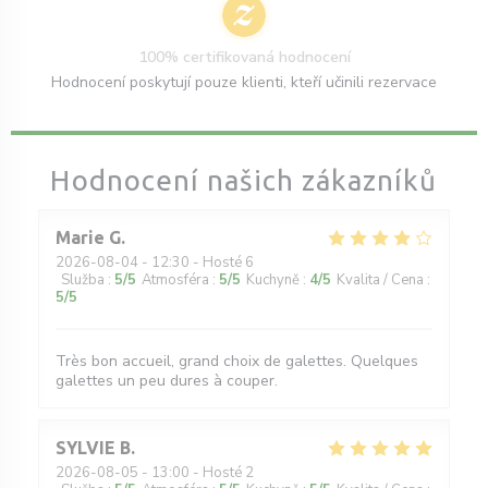
100% certifikovaná hodnocení
Hodnocení poskytují pouze klienti, kteří učinili rezervace
Hodnocení našich zákazníků
Marie
G
2026-08-04
- 12:30 - Hosté 6
Služba
:
5
/5
Atmosféra
:
5
/5
Kuchyně
:
4
/5
Kvalita / Cena
:
5
/5
Très bon accueil, grand choix de galettes. Quelques
galettes un peu dures à couper.
SYLVIE
B
2026-08-05
- 13:00 - Hosté 2