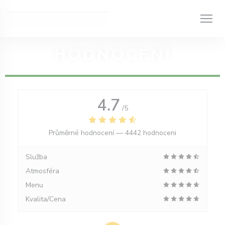
Panel pro správu cookies
HODNOCENÍ
4.7
/5
Průměrné hodnocení —
4442 hodnoceni
Služba
Atmosféra
Menu
Kvalita/Cena