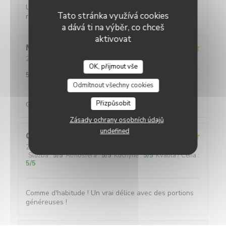
Un service efficace, des crêpes délicieuses aux
Tato stránka využívá cookies
recettes variées pour un prix très raisonnable.
a dává ti na výběr, co chceš
aktivovat
Maud
C
2026-08-01
- 12:30 - Hosté 5
OK, přijmout vše
Služba
:
5
/5
Atmosféra
:
5
/5
Kuchyně
:
5
/5
Kvalita / Cena
:
5
/5
Odmítnout všechny cookies
Přizpůsobit
Galettes et crêpes très généreuses (en garnitures)
Zásady ochrany osobních údajů
undefined
Quentin
L
2026-07-31
- 20:00 - Hosté 4
Služba
:
5
/5
Atmosféra
:
5
/5
Kuchyně
:
5
/5
Kvalita / Cena
:
5
/5
Comme d'habitude ! Un vrai délice avec des portions
généreuses !