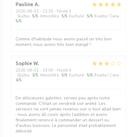
Pauline
A
2026-08-01
- 12:30 - Hosté 3
Služba
:
5
/5
Atmosféra
:
5
/5
Kuchyně
:
5
/5
Kvalita / Cena
:
5
/5
Comme d'habitude nous avons passé un très bon
moment, nous avons très bien mangé !
Sophie
W
2026-08-01
- 19:00 - Hosté 4
Služba
:
3
/5
Atmosféra
:
5
/5
Kuchyně
:
5
/5
Kvalita / Cena
:
4
/5
De délicieuses galettes, servies peu après notre
commande. C'était un vendredi soir animé. Les
serveurs ne sont jamais revenus voir si tout allait bien
; nous avons dû courir après l'addition et avons
finalement renoncé à commander un dessert ou
d'autres boissons. Le personnel était probablement
débordé.