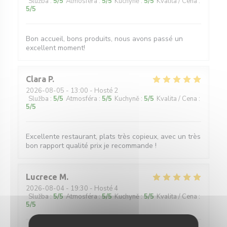
Služba
:
5
/5
Atmosféra
:
5
/5
Kuchyně
:
5
/5
Kvalita / Cena
:
5
/5
Bon accueil, bons produits, nous avons passé un
excellent moment!
Clara
P
2026-08-05
- 13:00 - Hosté 2
Služba
:
5
/5
Atmosféra
:
5
/5
Kuchyně
:
5
/5
Kvalita / Cena
:
5
/5
Excellente restaurant, plats très copieux, avec un très
bon rapport qualité prix je recommande !
Lucrece
M
2026-08-04
- 19:30 - Hosté 4
Služba
:
5
/5
Atmosféra
:
5
/5
Kuchyně
:
5
/5
Kvalita / Cena
:
5
/5