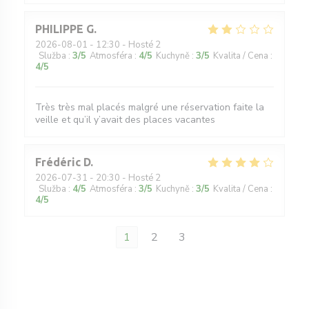
PHILIPPE
G
2026-08-01
- 12:30 - Hosté 2
Služba
:
3
/5
Atmosféra
:
4
/5
Kuchyně
:
3
/5
Kvalita / Cena
:
4
/5
Très très mal placés malgré une réservation faite la
veille et qu’il y’avait des places vacantes
Frédéric
D
2026-07-31
- 20:30 - Hosté 2
Služba
:
4
/5
Atmosféra
:
3
/5
Kuchyně
:
3
/5
Kvalita / Cena
:
4
/5
1
2
3