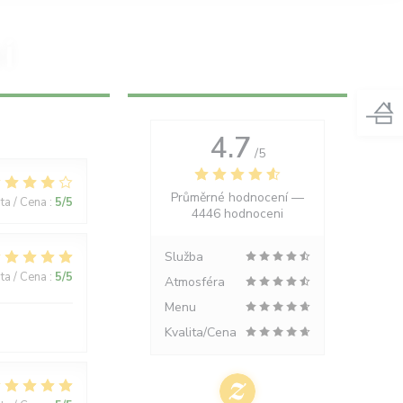
Í
4.7
/5
Průměrné hodnocení —
ita / Cena
:
5
/5
4446 hodnoceni
Služba
ita / Cena
:
5
/5
Atmosféra
Menu
Kvalita/Cena