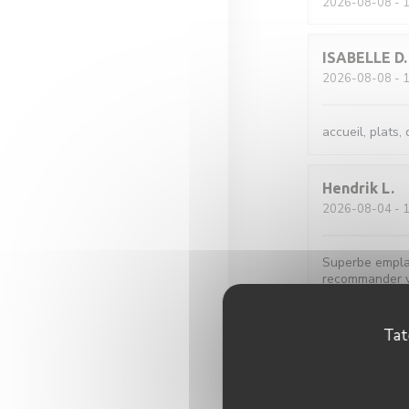
2026-08-08
- 1
ISABELLE
D
2026-08-08
- 1
accueil, plats,
Hendrik
L
2026-08-04
- 1
Superbe emplac
recommander vi
Tat
Marie
G
2026-08-04
- 1