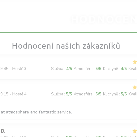
HODNOCEN
Hodnocení našich zákazníků
9:45 - Hosté 3
Služba
:
4
/5
Atmosféra
:
5
/5
Kuchyně
:
4
/5
Kval
9:15 - Hosté 4
Služba
:
5
/5
Atmosféra
:
5
/5
Kuchyně
:
5
/5
Kval
eat atmosphere and fantastic service.
D