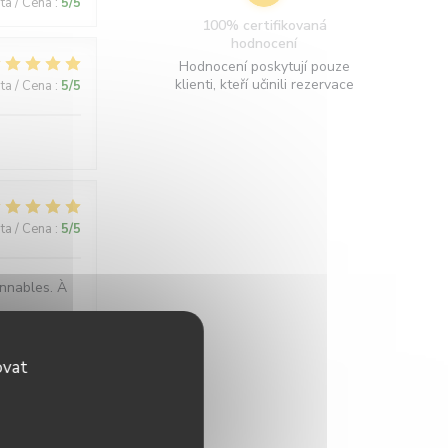
ita / Cena
:
5
/5
100% certifikovaná
hodnocení
Hodnocení poskytují pouze
klienti, kteří učinili rezervace
ita / Cena
:
5
/5
ita / Cena
:
5
/5
onnables. À
ovat
ita / Cena
:
5
/5