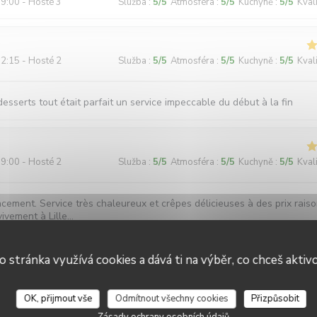
9:00 - Hosté 3
Služba
:
5
/5
Atmosféra
:
5
/5
Kuchyně
:
5
/5
Kval
2:15 - Hosté 2
Služba
:
5
/5
Atmosféra
:
5
/5
Kuchyně
:
5
/5
Kval
 desserts tout était parfait un service impeccable du début à la fin
9:00 - Hosté 2
Služba
:
5
/5
Atmosféra
:
5
/5
Kuchyně
:
5
/5
Kval
ement. Service très chaleureux et crêpes délicieuses à des prix rais
vement à Lille...
o stránka využívá cookies a dává ti na výběr, co chceš aktiv
2:30 - Hosté 6
Služba
:
5
/5
Atmosféra
:
5
/5
Kuchyně
:
4
/5
Kval
OK, přijmout vše
Odmítnout všechny cookies
Přizpůsobit