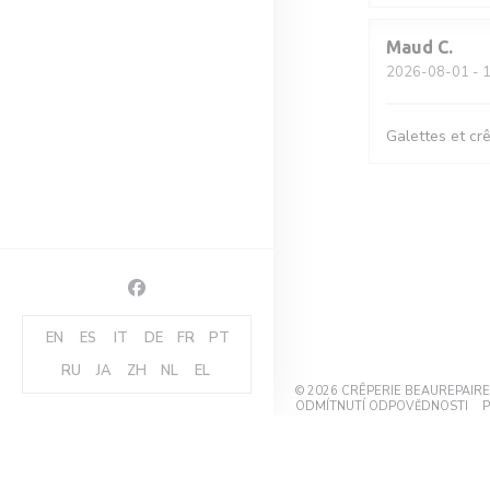
Maud
C
2026-08-01
- 1
Galettes et cr
Facebook ((otevře se v novém okně))
EN
ES
IT
DE
FR
PT
RU
JA
ZH
NL
EL
© 2026 CRÊPERIE BEAUREPAI
((O
ODMÍTNUTÍ ODPOVĚDNOSTI
P