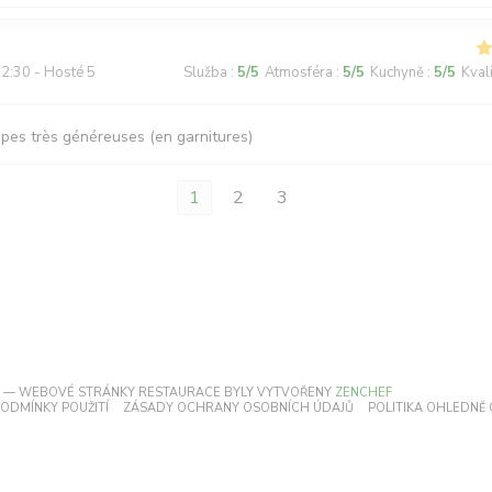
2:30 - Hosté 5
Služba
:
5
/5
Atmosféra
:
5
/5
Kuchyně
:
5
/5
Kval
êpes très généreuses (en garnitures)
1
2
3
((OTEVŘE SE V 
RE — WEBOVÉ STRÁNKY RESTAURACE BYLY VYTVOŘENY
ZENCHEF
TEVŘE SE V NOVÉM OKNĚ))
((OTEVŘE SE V NOVÉM OKNĚ))
((OTEVŘE SE V NOVÉM 
ODMÍNKY POUŽITÍ
ZÁSADY OCHRANY OSOBNÍCH ÚDAJŮ
POLITIKA OHLEDNĚ