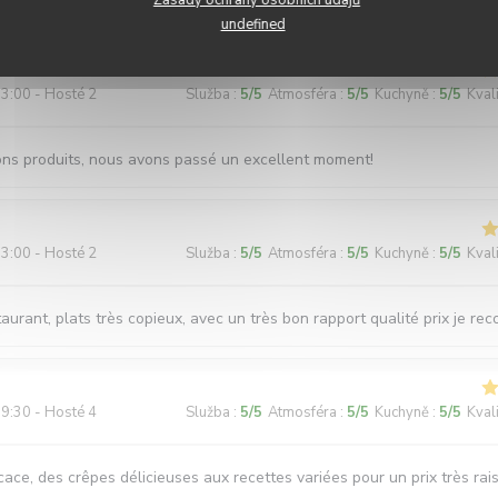
il, grand choix de galettes. Quelques galettes un peu dures à couper.
Zásady ochrany osobních údajů
undefined
3:00 - Hosté 2
Služba
:
5
/5
Atmosféra
:
5
/5
Kuchyně
:
5
/5
Kval
ons produits, nous avons passé un excellent moment!
3:00 - Hosté 2
Služba
:
5
/5
Atmosféra
:
5
/5
Kuchyně
:
5
/5
Kval
aurant, plats très copieux, avec un très bon rapport qualité prix je r
9:30 - Hosté 4
Služba
:
5
/5
Atmosféra
:
5
/5
Kuchyně
:
5
/5
Kval
cace, des crêpes délicieuses aux recettes variées pour un prix très rai