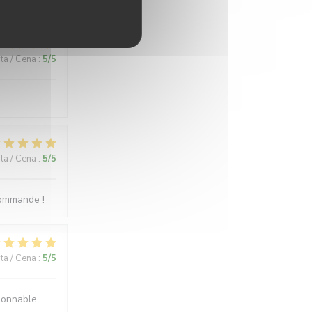
ita / Cena
:
5
/5
ita / Cena
:
5
/5
ecommande !
ita / Cena
:
5
/5
sonnable.