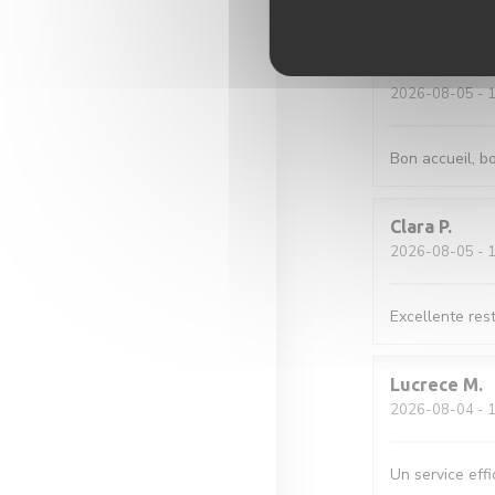
Très bon accue
SYLVIE
B
2026-08-05
- 1
Bon accueil, b
Clara
P
2026-08-05
- 1
Excellente rest
Lucrece
M
2026-08-04
- 1
Un service effi