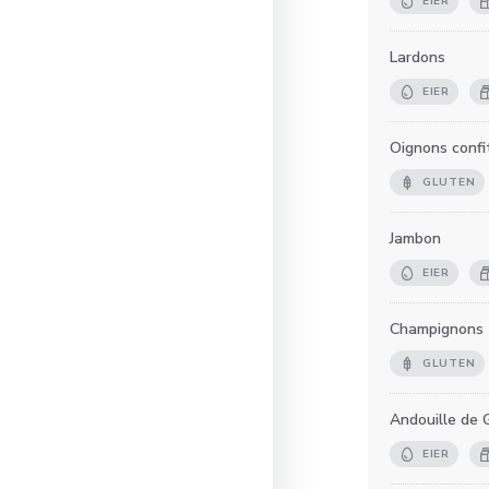
EIER
Lardons
EIER
Oignons confi
GLUTEN
Jambon
EIER
Champignons
GLUTEN
Andouille de 
EIER