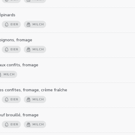
épinards
EIER
MILCH
pignons, fromage
EIER
MILCH
aux confits, fromage
MILCH
es confites, fromage, crème fraîche
EIER
MILCH
uf brouillé, fromage
EIER
MILCH