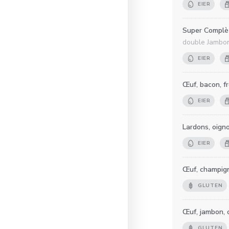
EIER
Super Complè
double Jambon
EIER
Œuf, bacon, f
EIER
Lardons, oign
EIER
Œuf, champig
GLUTEN
Œuf, jambon,
GLUTEN