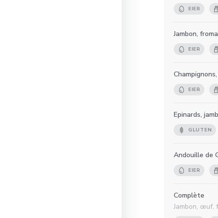
EIER
Jambon, from
EIER
Champignons,
EIER
Epinards, jam
GLUTEN
Andouille de 
EIER
Complète
Jambon, œuf, 