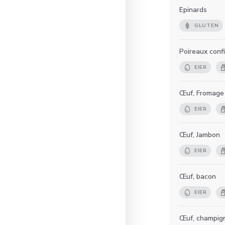
Epinards
GLUTEN
Poireaux conf
EIER
Œuf, Fromage
EIER
Œuf, Jambon
EIER
Œuf, bacon
EIER
Œuf, champig