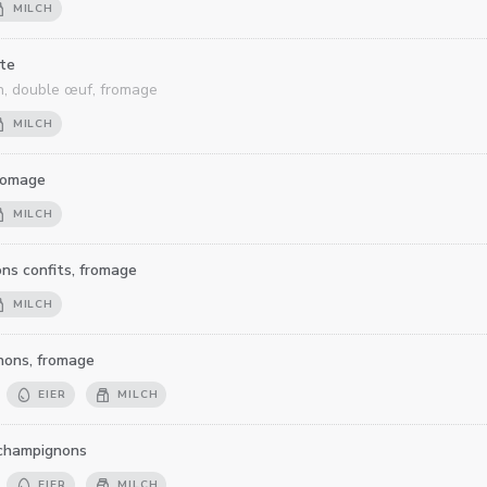
MILCH
te
, double œuf, fromage
MILCH
romage
MILCH
ons confits, fromage
MILCH
nons, fromage
EIER
MILCH
 champignons
EIER
MILCH