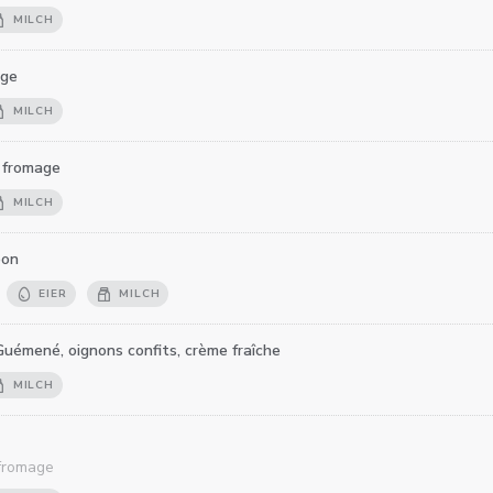
MILCH
age
MILCH
 fromage
MILCH
bon
EIER
MILCH
Guémené, oignons confits, crème fraîche
MILCH
fromage