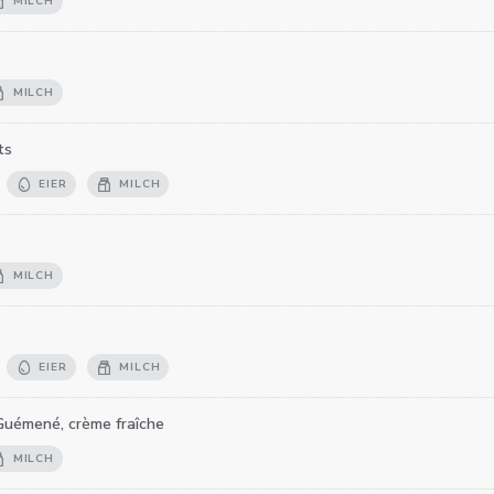
MILCH
MILCH
ts
EIER
MILCH
MILCH
EIER
MILCH
Guémené, crème fraîche
MILCH