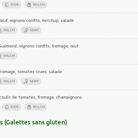
EIER
MILCH
œuf, oignons confits, ketchup, salade
MILCH
SENF
Guémené, oignons confits, fromage, œuf
MILCH
fromage, tomates crues, salade
MILCH
SENF
 coulis de tomates, fromage, champignons
EIER
MILCH
s (Galettes sans gluten)