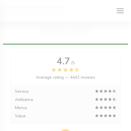
Personalizing your cookie choices
REVIEWS
4.7
/5
Average rating —
4442 reviews
Service
Ambiance
Menus
Value