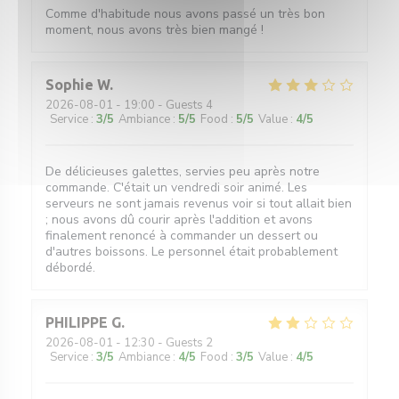
Comme d'habitude nous avons passé un très bon
moment, nous avons très bien mangé !
Sophie
W
2026-08-01
- 19:00 - Guests 4
Service
:
3
/5
Ambiance
:
5
/5
Food
:
5
/5
Value
:
4
/5
De délicieuses galettes, servies peu après notre
commande. C'était un vendredi soir animé. Les
serveurs ne sont jamais revenus voir si tout allait bien
; nous avons dû courir après l'addition et avons
finalement renoncé à commander un dessert ou
d'autres boissons. Le personnel était probablement
débordé.
PHILIPPE
G
2026-08-01
- 12:30 - Guests 2
Service
:
3
/5
Ambiance
:
4
/5
Food
:
3
/5
Value
:
4
/5