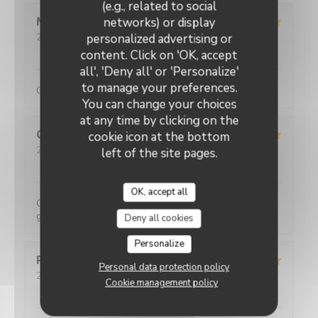
(e.g., related to social
networks) or display
Maud
C
personalized advertising or
2026-08-01
- 12:30 - Guests 5
Service
:
5
/5
Ambiance
:
5
/5
Food
:
5
/5
Value
:
5
/5
content. Click on 'OK, accept
all', 'Deny all' or 'Personalize'
to manage your preferences.
Galettes et crêpes très généreuses (en garnitures)
You can change your choices
at any time by clicking on the
Quentin
L
cookie icon at the bottom
2026-07-31
- 20:00 - Guests 4
left of the site pages.
Service
:
5
/5
Ambiance
:
5
/5
Food
:
5
/5
Value
:
5
/5
OK, accept all
Comme d'habitude ! Un vrai délice avec des portions
généreuses !
Deny all cookies
Personalize
Pauline
A
Personal data protection policy
2026-08-01
- 12:30 - Guests 3
Cookie management policy
Service
:
5
/5
Ambiance
:
5
/5
Food
:
5
/5
Value
:
5
/5