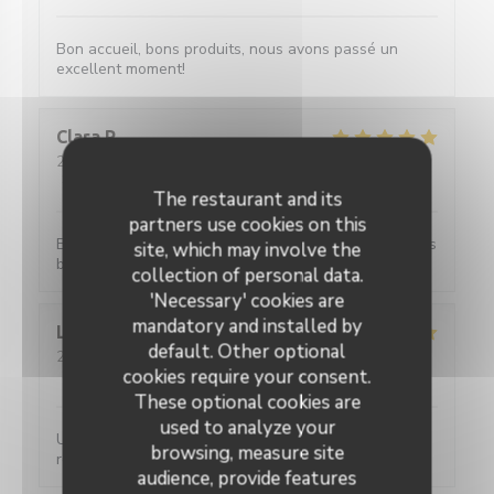
Bon accueil, bons produits, nous avons passé un
excellent moment!
Clara
P
2026-08-05
- 13:00 - Guests 2
Service
:
5
/5
Ambiance
:
5
/5
Food
:
5
/5
Value
:
5
/5
The restaurant and its
partners use cookies on this
Excellente restaurant, plats très copieux, avec un très
site, which may involve the
bon rapport qualité prix je recommande !
collection of personal data.
'Necessary' cookies are
mandatory and installed by
Lucrece
M
default. Other optional
2026-08-04
- 19:30 - Guests 4
cookies require your consent.
Service
:
5
/5
Ambiance
:
5
/5
Food
:
5
/5
Value
:
5
/5
These optional cookies are
used to analyze your
Un service efficace, des crêpes délicieuses aux
browsing, measure site
recettes variées pour un prix très raisonnable.
audience, provide features