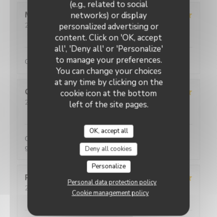
(e.g., related to social
networks) or display
Maud
C
personalized advertising or
2026-08-01
- 12:30 - Guests 5
Service
:
5
/5
Ambiance
:
5
/5
Food
:
5
/5
Value
:
5
/5
content. Click on 'OK, accept
all', 'Deny all' or 'Personalize'
to manage your preferences.
Galettes et crêpes très généreuses (en garnitures)
You can change your choices
at any time by clicking on the
Quentin
L
cookie icon at the bottom
2026-07-31
- 20:00 - Guests 4
left of the site pages.
Service
:
5
/5
Ambiance
:
5
/5
Food
:
5
/5
Value
:
5
/5
OK, accept all
Comme d'habitude ! Un vrai délice avec des portions
généreuses !
Deny all cookies
Personalize
Pauline
A
Personal data protection policy
2026-08-01
- 12:30 - Guests 3
Cookie management policy
Service
:
5
/5
Ambiance
:
5
/5
Food
:
5
/5
Value
:
5
/5