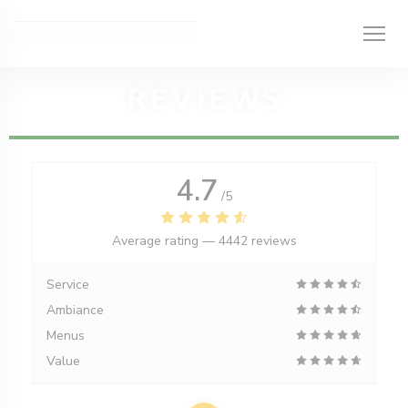
Personalizing your cookie choices
REVIEWS
4.7
/5
Average rating —
4442 reviews
Service
Ambiance
Menus
Value