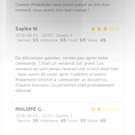
Comme d'habitude nous avons passé un très bon
moment, nous avons très bien mangé !
Sophie
W
2026-08-01
- 19:00 - Guests 4
Service
:
3
/5
Ambiance
:
5
/5
Food
:
5
/5
Value
:
4
/5
De délicieuses galettes, servies peu après notre
commande. C'était un vendredi soir animé. Les
serveurs ne sont jamais revenus voir si tout allait bien
; nous avons dû courir après l'addition et avons
finalement renoncé à commander un dessert ou
d'autres boissons. Le personnel était probablement
débordé.
PHILIPPE
G
2026-08-01
- 12:30 - Guests 2
Service
:
3
/5
Ambiance
:
4
/5
Food
:
3
/5
Value
:
4
/5