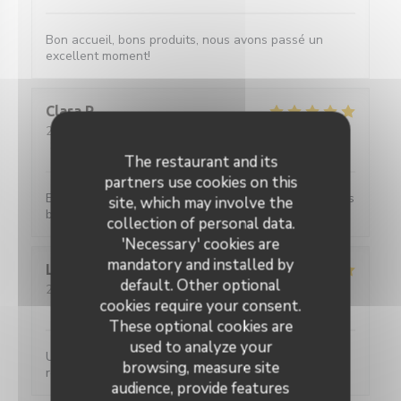
Bon accueil, bons produits, nous avons passé un
excellent moment!
Clara
P
2026-08-05
- 13:00 - Guests 2
Service
:
5
/5
Ambiance
:
5
/5
Food
:
5
/5
Value
:
5
/5
The restaurant and its
partners use cookies on this
Excellente restaurant, plats très copieux, avec un très
site, which may involve the
bon rapport qualité prix je recommande !
collection of personal data.
'Necessary' cookies are
mandatory and installed by
Lucrece
M
default. Other optional
2026-08-04
- 19:30 - Guests 4
cookies require your consent.
Service
:
5
/5
Ambiance
:
5
/5
Food
:
5
/5
Value
:
5
/5
These optional cookies are
used to analyze your
Un service efficace, des crêpes délicieuses aux
browsing, measure site
recettes variées pour un prix très raisonnable.
audience, provide features