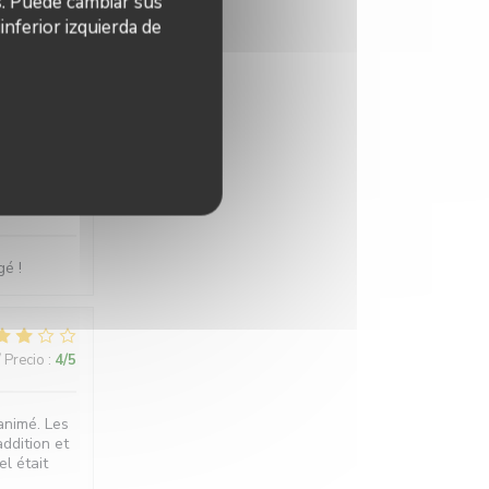
s. Puede cambiar sus
nferior izquierda de
/ Precio
:
5
/5
/ Precio
:
5
/5
é !
/ Precio
:
4
/5
animé. Les
addition et
l était