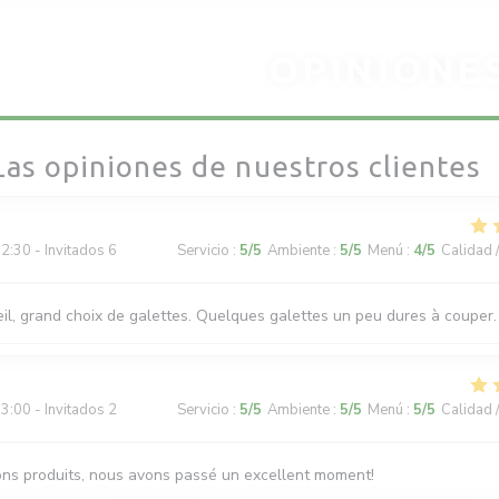
OPINIONE
Las opiniones de nuestros clientes
2:30 - Invitados 6
Servicio
:
5
/5
Ambiente
:
5
/5
Menú
:
4
/5
Calidad 
il, grand choix de galettes. Quelques galettes un peu dures à couper.
3:00 - Invitados 2
Servicio
:
5
/5
Ambiente
:
5
/5
Menú
:
5
/5
Calidad 
ons produits, nous avons passé un excellent moment!