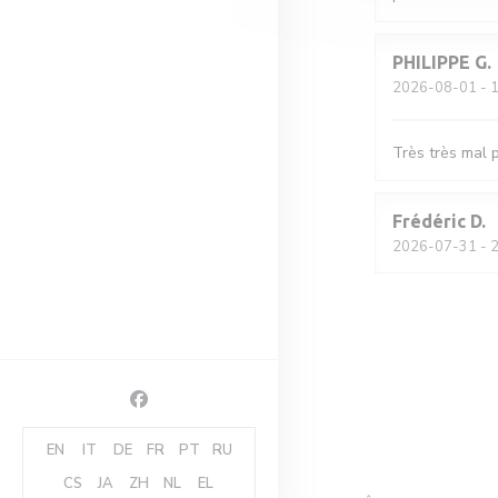
PHILIPPE
G
2026-08-01
- 1
Très très mal p
Frédéric
D
2026-07-31
- 2
Facebook ((abre en una nueva ventana))
EN
IT
DE
FR
PT
RU
CS
JA
ZH
NL
EL