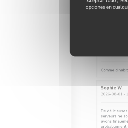
'Aceptar todo', 'Re
Quentin
L
opciones en cualqui
2026-07-31
- 2
Comme d'habitu
Pauline
A
2026-08-01
- 1
Comme d'habit
Sophie
W
2026-08-01
- 1
De délicieuses
serveurs ne son
avons finaleme
probablement 