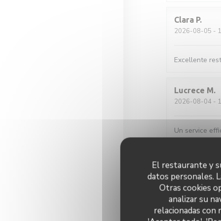
Clara
P
2026-08-05
- 1
Excellente rest
Lucrece
M
2026-08-04
- 1
Un service effi
Maud
C
El restaurante y su
2026-08-01
- 1
datos personales. L
Otras cookies op
analizar su na
Galettes et cr
relacionadas con 