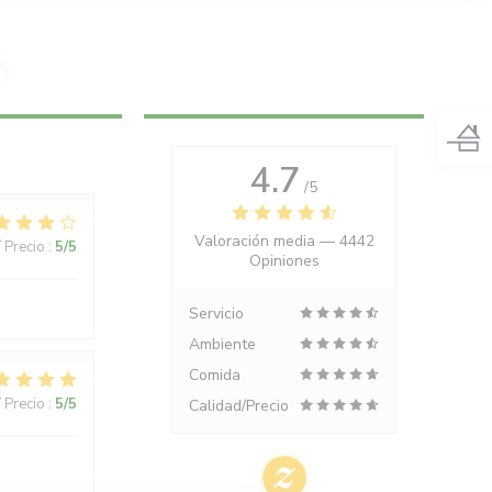
S
4.7
/5
Valoración media —
4442
/ Precio
:
5
/5
Opiniones
Servicio
Ambiente
Comida
/ Precio
:
5
/5
Calidad/Precio