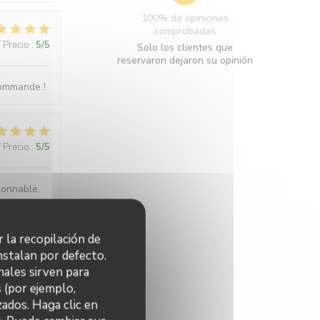
100% de opiniones
comprobadas
/ Precio
:
5
/5
Solo los clientes que
reservaron dejaron su opinión
ecommande !
/ Precio
:
5
/5
sonnable.
r la recopilación de
/ Precio
:
5
/5
nstalan por defecto.
nales sirven para
s (por ejemplo,
ados. Haga clic en