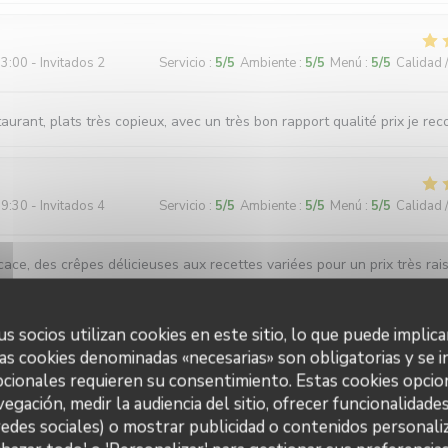
3:00 - Invitados 2
Servicio
:
5
/5
Ambiente
:
5
/5
Menú
:
5
/5
Calidad 
aurant, plats très copieux, avec un très bon rapport qualité prix je r
9:30 - Invitados 4
Servicio
:
5
/5
Ambiente
:
5
/5
Menú
:
5
/5
Calidad 
cace, des crêpes délicieuses aux recettes variées pour un prix très rai
s socios utilizan cookies en este sitio, lo que puede implica
2:30 - Invitados 5
Servicio
:
5
/5
Ambiente
:
5
/5
Menú
:
5
/5
Calidad 
as cookies denominadas «necesarias» son obligatorias y se i
cionales requieren su consentimiento. Estas cookies opcio
vegación, medir la audiencia del sitio, ofrecer funcionalidade
êpes très généreuses (en garnitures)
redes sociales) o mostrar publicidad o contenidos personaliz