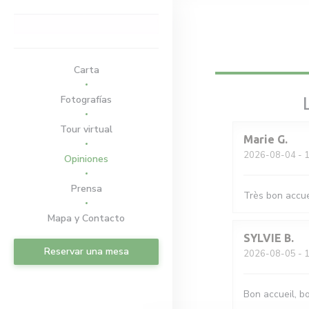
Personalización de sus opciones de cookies
Carta
Fotografías
Tour virtual
Marie
G
2026-08-04
- 1
Opiniones
Prensa
Très bon accue
Mapa y Contacto
SYLVIE
B
Reservar una mesa
2026-08-05
- 1
Bon accueil, b