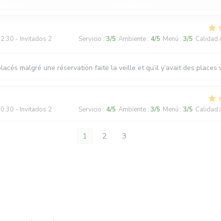
2:30 - Invitados 2
Servicio
:
3
/5
Ambiente
:
4
/5
Menú
:
3
/5
Calidad 
lacés malgré une réservation faite la veille et qu’il y’avait des places
0:30 - Invitados 2
Servicio
:
4
/5
Ambiente
:
3
/5
Menú
:
3
/5
Calidad 
1
2
3