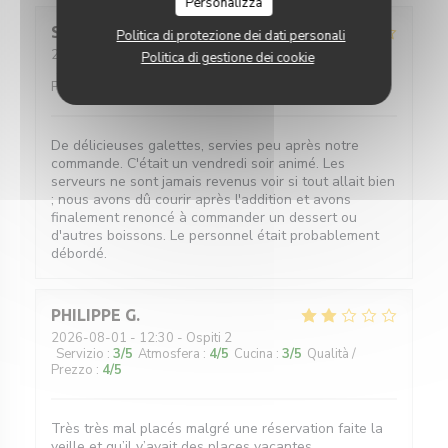
Personalizza
Sophie
W
Politica di protezione dei dati personali
2026-08-01
- 19:00 - Ospiti 4
Politica di gestione dei cookie
Servizio
:
3
/5
Atmosfera
:
5
/5
Cucina
:
5
/5
Qualità /
Prezzo
:
4
/5
De délicieuses galettes, servies peu après notre
commande. C'était un vendredi soir animé. Les
serveurs ne sont jamais revenus voir si tout allait bien
; nous avons dû courir après l'addition et avons
finalement renoncé à commander un dessert ou
d'autres boissons. Le personnel était probablement
débordé.
PHILIPPE
G
2026-08-01
- 12:30 - Ospiti 2
Servizio
:
3
/5
Atmosfera
:
4
/5
Cucina
:
3
/5
Qualità /
Prezzo
:
4
/5
Très très mal placés malgré une réservation faite la
veille et qu’il y’avait des places vacantes