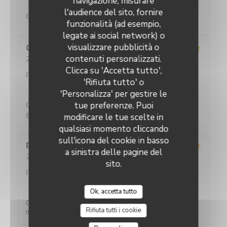
navigazione, misurare
l'audience del sito, fornire
Galettes et crêpes très généreuses (en garnitures)
funzionalità (ad esempio,
legate ai social network) o
visualizzare pubblicità o
Quentin
L
contenuti personalizzati.
2026-07-31
- 20:00 - Ospiti 4
Servizio
:
5
/5
Atmosfera
:
5
/5
Cucina
:
5
/5
Qualità /
Clicca su 'Accetta tutto',
Prezzo
:
5
/5
'Rifiuta tutto' o
'Personalizza' per gestire le
tue preferenze. Puoi
Comme d'habitude ! Un vrai délice avec des portions
généreuses !
modificare le tue scelte in
qualsiasi momento cliccando
sull'icona del cookie in basso
Pauline
A
a sinistra delle pagine del
2026-08-01
- 12:30 - Ospiti 3
sito.
Servizio
:
5
/5
Atmosfera
:
5
/5
Cucina
:
5
/5
Qualità /
Prezzo
:
5
/5
Ok, accetta tutto
Comme d'habitude nous avons passé un très bon
Rifiuta tutti i cookie
moment, nous avons très bien mangé !