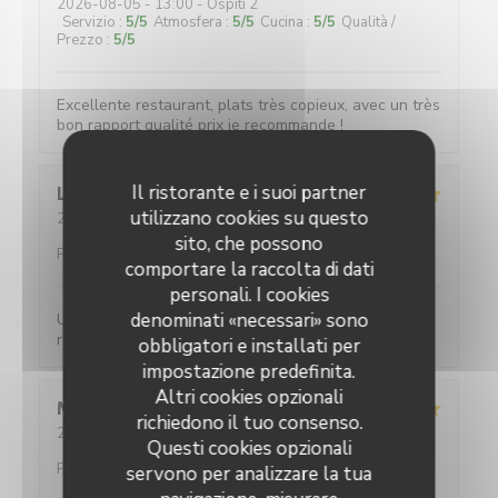
2026-08-05
- 13:00 - Ospiti 2
Servizio
:
5
/5
Atmosfera
:
5
/5
Cucina
:
5
/5
Qualità /
Prezzo
:
5
/5
Excellente restaurant, plats très copieux, avec un très
bon rapport qualité prix je recommande !
Il ristorante e i suoi partner
Lucrece
M
utilizzano cookies su questo
2026-08-04
- 19:30 - Ospiti 4
Servizio
:
5
/5
Atmosfera
:
5
/5
Cucina
:
5
/5
Qualità /
sito, che possono
Prezzo
:
5
/5
comportare la raccolta di dati
personali. I cookies
denominati «necessari» sono
Un service efficace, des crêpes délicieuses aux
recettes variées pour un prix très raisonnable.
obbligatori e installati per
impostazione predefinita.
Altri cookies opzionali
Maud
C
richiedono il tuo consenso.
2026-08-01
- 12:30 - Ospiti 5
Questi cookies opzionali
Servizio
:
5
/5
Atmosfera
:
5
/5
Cucina
:
5
/5
Qualità /
Prezzo
:
5
/5
servono per analizzare la tua