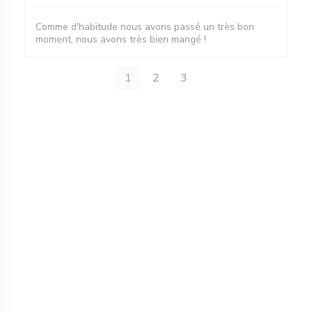
Comme d'habitude nous avons passé un très bon
moment, nous avons très bien mangé !
1
2
3
新しいウィンドウで開きます))