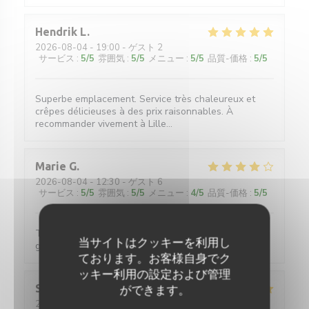
Hendrik
L
2026-08-04
- 19:00 - ゲスト 2
サービス
:
5
/5
雰囲気
:
5
/5
メニュー
:
5
/5
品質-価格
:
5
/5
Superbe emplacement. Service très chaleureux et
crêpes délicieuses à des prix raisonnables. À
recommander vivement à Lille...
Marie
G
2026-08-04
- 12:30 - ゲスト 6
サービス
:
5
/5
雰囲気
:
5
/5
メニュー
:
4
/5
品質-価格
:
5
/5
Très bon accueil, grand choix de galettes. Quelques
当サイトはクッキーを利用し
galettes un peu dures à couper.
ております。お客様自身でク
ッキー利用の設定および管理
SYLVIE
B
ができます。
2026-08-05
- 13:00 - ゲスト 2