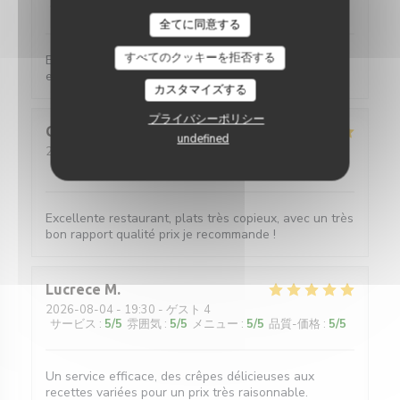
サービス
:
5
/5
雰囲気
:
5
/5
メニュー
:
5
/5
品質-価格
:
5
/5
全てに同意する
すべてのクッキーを拒否する
Bon accueil, bons produits, nous avons passé un
excellent moment!
カスタマイズする
プライバシーポリシー
Clara
P
undefined
2026-08-05
- 13:00 - ゲスト 2
サービス
:
5
/5
雰囲気
:
5
/5
メニュー
:
5
/5
品質-価格
:
5
/5
Excellente restaurant, plats très copieux, avec un très
bon rapport qualité prix je recommande !
Lucrece
M
2026-08-04
- 19:30 - ゲスト 4
サービス
:
5
/5
雰囲気
:
5
/5
メニュー
:
5
/5
品質-価格
:
5
/5
Un service efficace, des crêpes délicieuses aux
recettes variées pour un prix très raisonnable.