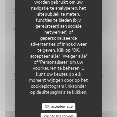
worden gebruikt om uw
navigatie te analyseren, het
Un service efficace, des crêpes délicieuses aux
recettes variées pour un prix très raisonnable.
sitepubliek te meten,
functies te bieden (bijv.
gerelateerd aan sociale
Maud
C
netwerken) of
2026-08-01
- 12:30 - Gasten 5
gepersonaliseerde
Service
:
5
/5
Atmosfeer
:
5
/5
Keuken
:
5
/5
Kwaliteit / Prijs
:
5
/5
advertenties of inhoud weer
te geven. Klik op 'OK,
accepteer alle', 'Weiger alle'
Galettes et crêpes très généreuses (en garnitures)
of 'Personaliseer' om uw
voorkeuren te beheren. U
kunt uw keuzes op elk
Quentin
L
moment wijzigen door op het
2026-07-31
- 20:00 - Gasten 4
Service
:
5
/5
Atmosfeer
:
5
/5
Keuken
:
5
/5
Kwaliteit / Prijs
cookiepictogram linksonder
:
5
/5
op de sitepagina's te klikken.
Comme d'habitude ! Un vrai délice avec des portions
OK, accepteer alle
généreuses !
Weiger alle cookies