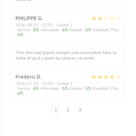
PHILIPPE
G
2026-08-01
- 12:30 - Gasten 2
Service
:
3
/5
Atmosfeer
:
4
/5
Keuken
:
3
/5
Kwaliteit / Prijs
:
4
/5
Très très mal placés malgré une réservation faite la
veille et qu’il y’avait des places vacantes
Frédéric
D
2026-07-31
- 20:30 - Gasten 2
Service
:
4
/5
Atmosfeer
:
3
/5
Keuken
:
3
/5
Kwaliteit / Prijs
:
4
/5
1
2
3