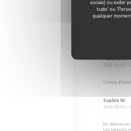
sociais) ou exibir
tudo' ou 'Perso
qualquer momento 
Quentin
L
2026-07-31
- 2
Comme d'habitu
Pauline
A
2026-08-01
- 1
Comme d'habit
Sophie
W
2026-08-01
- 1
De délicieuses
Les serveurs ne