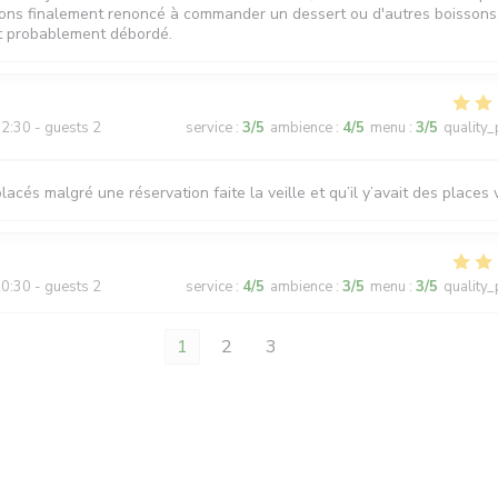
avons finalement renoncé à commander un dessert ou d'autres boissons
t probablement débordé.
2:30 - guests 2
service
:
3
/5
ambience
:
4
/5
menu
:
3
/5
quality_
lacés malgré une réservation faite la veille et qu’il y’avait des places
0:30 - guests 2
service
:
4
/5
ambience
:
3
/5
menu
:
3
/5
quality_
1
2
3