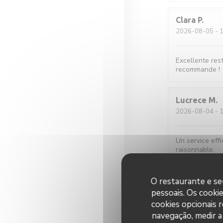
Clara
P
2026-08-05
- 1
Excellente rest
recommande !
Lucrece
M
2026-08-04
- 1
Un service effi
raisonnable.
O restaurante e seu
Maud
C
pessoais. Os cooki
2026-08-01
- 1
cookies opcionais 
navegação, medir a 
Galettes et cr