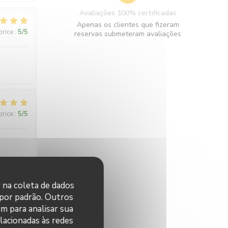
Avaliações 100% certificadas
Apenas os clientes que fizeram
price
:
5
/5
reservas submeteram avaliações
price
:
5
/5
r na coleta de dados
 por padrão. Outros
price
:
5
/5
m para analisar sua
elacionadas às redes