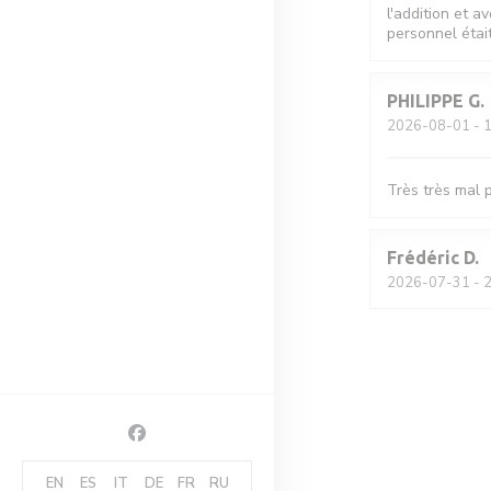
l'addition et 
personnel étai
PHILIPPE
G
2026-08-01
- 1
Très très mal p
Frédéric
D
2026-07-31
- 2
Facebook ((abre numa nova janela))
EN
ES
IT
DE
FR
RU