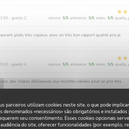
3:00 - guests 2
service
:
5
/5
ambience
:
5
/5
menu
:
5
/5
quality_
aurant, plats très copieux, avec un très bon rapport qualité prix je
9:30 - guests 4
service
:
5
/5
ambience
:
5
/5
menu
:
5
/5
quality_
cace, des crêpes délicieuses aux recettes variées pour un prix très
s parceiros utilizam cookies neste site, o que pode implica
es denominados «necessários» são obrigatórios e instalados
2:30 - guests 5
service
:
5
/5
ambience
:
5
/5
menu
:
5
/5
quality_
requerem seu consentimento. Esses cookies opcionais serve
audiência do site, oferecer funcionalidades (por exemplo, r
êpes très généreuses (en garnitures)