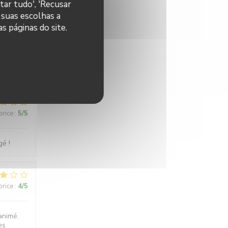
tar tudo', 'Recusar
 suas escolhas a
s páginas do site.
price
:
5
/5
price
:
5
/5
é !
price
:
4
/5
animé.
ès