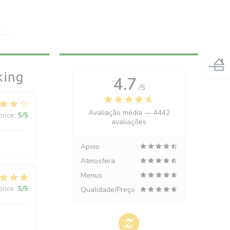
S
king
4.7
/5
Avaliação média —
4442
price
:
5
/5
avaliações
Apoio
Atmosfera
Menus
price
:
5
/5
Qualidade/Preço