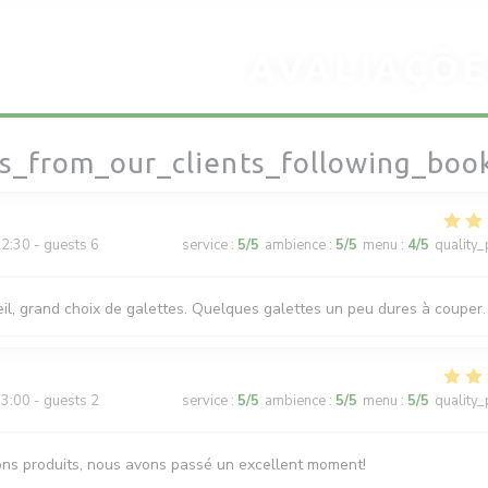
AVALIAÇÕE
s_from_our_clients_following_boo
2:30 - guests 6
service
:
5
/5
ambience
:
5
/5
menu
:
4
/5
quality_
il, grand choix de galettes. Quelques galettes un peu dures à couper.
3:00 - guests 2
service
:
5
/5
ambience
:
5
/5
menu
:
5
/5
quality_
ons produits, nous avons passé un excellent moment!