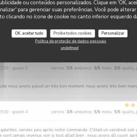
 publicidade ou conteúdos personalizados. Clique em 'OK, acei
nalizar' para gerenciar suas preferências. Você pode alterar
clicando no ícone de cookie no canto inferior esquerdo da
0:00 - guests 4
service
:
5
/5
ambience
:
5
/5
menu
:
5
/5
quality_
OK, aceitar tudo
Proíbe todos cookies
Personalizar
Política de proteção de dados pessoais
de ! Un vrai délice avec des portions généreuses !
undefined
2:30 - guests 3
service
:
5
/5
ambience
:
5
/5
menu
:
5
/5
quality_
ude nous avons passé un très bon moment, nous avons très bien mang
9:00 - guests 4
service
:
3
/5
ambience
:
5
/5
menu
:
5
/5
quality_
 galettes, servies peu après notre commande. C'était un vendredi soir 
 sont jamais revenus voir si tout allait bien ; nous avons dû courir apr