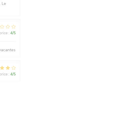
. Le
price
:
4
/5
 vacantes
price
:
4
/5