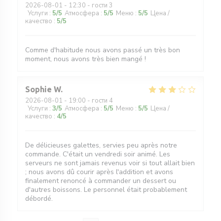
2026-08-01
- 12:30 - гости 3
Услуги
:
5
/5
Атмосфера
:
5
/5
Меню
:
5
/5
Цена /
качество
:
5
/5
Comme d'habitude nous avons passé un très bon
moment, nous avons très bien mangé !
Sophie
W
2026-08-01
- 19:00 - гости 4
Услуги
:
3
/5
Атмосфера
:
5
/5
Меню
:
5
/5
Цена /
качество
:
4
/5
De délicieuses galettes, servies peu après notre
commande. C'était un vendredi soir animé. Les
serveurs ne sont jamais revenus voir si tout allait bien
; nous avons dû courir après l'addition et avons
finalement renoncé à commander un dessert ou
d'autres boissons. Le personnel était probablement
débordé.