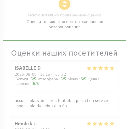
Исключительно проверенные оценки
Оценки только от клиентов, сделавших
резервирование
Оценки наших посетителей
ISABELLE
D
2026-08-08
- 12:15 - гости 2
Услуги
:
5
/5
Атмосфера
:
5
/5
Меню
:
5
/5
Цена /
качество
:
5
/5
accueil, plats, desserts tout était parfait un service
impeccable du début à la fin
Hendrik
L