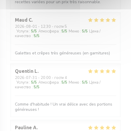
recettes variées pour un prix très raisonnable.
Maud
C
2026-08-01
- 12:30 - гости 5
Услуги
:
5
/5
Атмосфера
:
5
/5
Меню
:
5
/5
Цена /
качество
:
5
/5
Galettes et crêpes très généreuses (en garnitures)
Quentin
L
2026-07-31
- 20:00 - гости 4
Услуги
:
5
/5
Атмосфера
:
5
/5
Меню
:
5
/5
Цена /
качество
:
5
/5
Comme d'habitude ! Un vrai délice avec des portions
généreuses !
Pauline
A