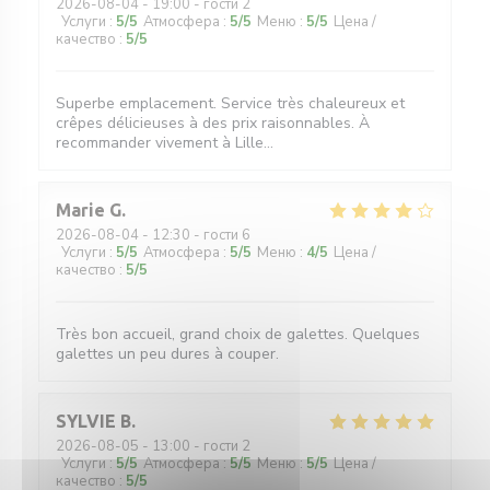
2026-08-04
- 19:00 - гости 2
Услуги
:
5
/5
Атмосфера
:
5
/5
Меню
:
5
/5
Цена /
качество
:
5
/5
Superbe emplacement. Service très chaleureux et
crêpes délicieuses à des prix raisonnables. À
recommander vivement à Lille...
Marie
G
2026-08-04
- 12:30 - гости 6
Услуги
:
5
/5
Атмосфера
:
5
/5
Меню
:
4
/5
Цена /
качество
:
5
/5
Très bon accueil, grand choix de galettes. Quelques
galettes un peu dures à couper.
SYLVIE
B
2026-08-05
- 13:00 - гости 2
Услуги
:
5
/5
Атмосфера
:
5
/5
Меню
:
5
/5
Цена /
качество
:
5
/5