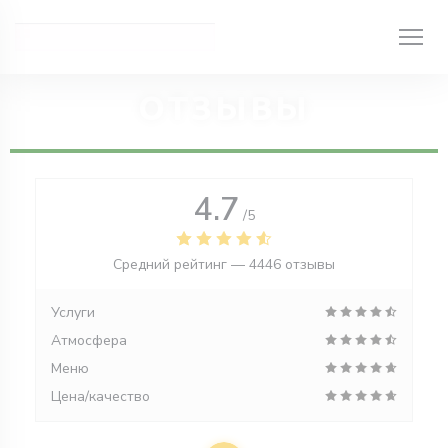
Панель управления cookies
ОТЗЫВЫ
4.7
/5
Средний рейтинг —
4446 отзывы
Услуги
Атмосфера
Меню
Цена/качество