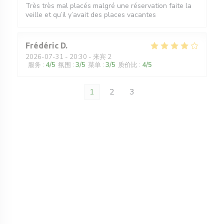
Très très mal placés malgré une réservation faite la
veille et qu’il y’avait des places vacantes
Frédéric
D
2026-07-31
- 20:30 - 来宾 2
服务
:
4
/5
氛围
:
3
/5
菜单
:
3
/5
质价比
:
4
/5
1
2
3
窗口中打开))