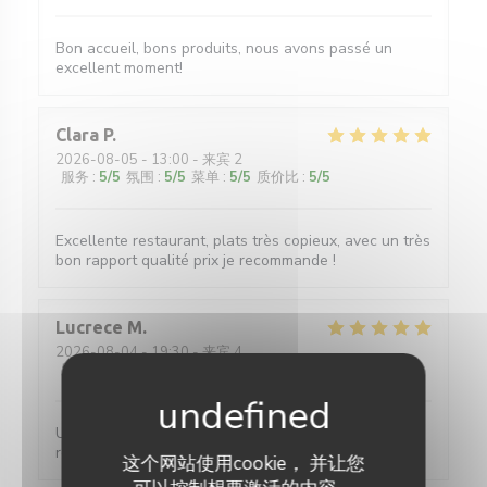
Bon accueil, bons produits, nous avons passé un
excellent moment!
Clara
P
2026-08-05
- 13:00 - 来宾 2
服务
:
5
/5
氛围
:
5
/5
菜单
:
5
/5
质价比
:
5
/5
Excellente restaurant, plats très copieux, avec un très
bon rapport qualité prix je recommande !
Lucrece
M
2026-08-04
- 19:30 - 来宾 4
服务
:
5
/5
氛围
:
5
/5
菜单
:
5
/5
质价比
:
5
/5
Un service efficace, des crêpes délicieuses aux
recettes variées pour un prix très raisonnable.
这个网站使用cookie， 并让您