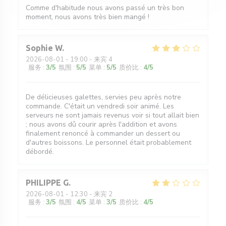
Comme d'habitude nous avons passé un très bon
moment, nous avons très bien mangé !
Sophie
W
2026-08-01
- 19:00 - 来宾 4
服务
:
3
/5
氛围
:
5
/5
菜单
:
5
/5
质价比
:
4
/5
De délicieuses galettes, servies peu après notre
commande. C'était un vendredi soir animé. Les
serveurs ne sont jamais revenus voir si tout allait bien
; nous avons dû courir après l'addition et avons
finalement renoncé à commander un dessert ou
d'autres boissons. Le personnel était probablement
débordé.
PHILIPPE
G
2026-08-01
- 12:30 - 来宾 2
服务
:
3
/5
氛围
:
4
/5
菜单
:
3
/5
质价比
:
4
/5