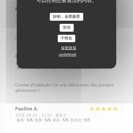
可以控制想要激活的内容。
Maud
C
2026-08-01
- 12:30 - 来宾 5
好的，全部接受
服务
:
5
/5
氛围
:
5
/5
菜单
:
5
/5
质价比
:
5
/5
禁用
Galettes et crêpes très généreuses (en garnitures)
个性化
保密政策
undefined
Quentin
L
2026-07-31
- 20:00 - 来宾 4
服务
:
5
/5
氛围
:
5
/5
菜单
:
5
/5
质价比
:
5
/5
Comme d'habitude ! Un vrai délice avec des portions
généreuses !
Pauline
A
2026-08-01
- 12:30 - 来宾 3
服务
:
5
/5
氛围
:
5
/5
菜单
:
5
/5
质价比
:
5
/5