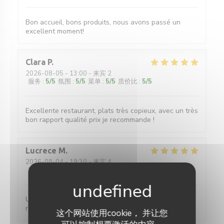
Bon accueil, bons produits, nous avons passé un
excellent moment!
Clara
P
2026-08-05
- 13:00 - 来宾 2
服务
:
5
/5
氛围
:
5
/5
菜单
:
5
/5
质价比
:
5
/5
Excellente restaurant, plats très copieux, avec un très
bon rapport qualité prix je recommande !
Lucrece
M
2026-08-04
- 19:30 - 来宾 4
服务
:
5
/5
氛围
:
5
/5
菜单
:
5
/5
质价比
:
5
/5
Un service efficace, des crêpes délicieuses aux
recettes variées pour un prix très raisonnable.
这个网站使用cookie， 并让您