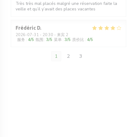
Très très mal placés malgré une réservation faite la
veille et qu’il y’avait des places vacantes
Frédéric
D
2026-07-31
- 20:30 - 来宾 2
服务
:
4
/5
氛围
:
3
/5
菜单
:
3
/5
质价比
:
4
/5
1
2
3
窗口中打开))