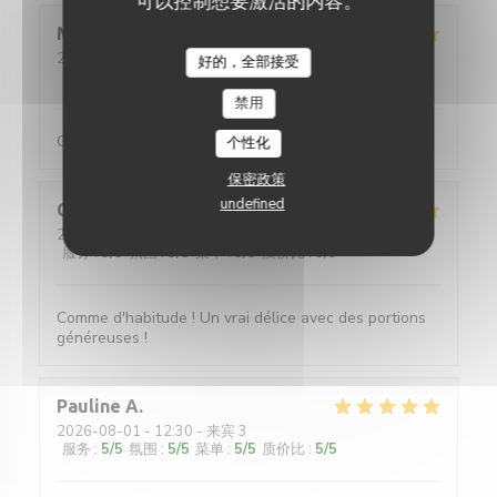
可以控制想要激活的内容。
Maud
C
2026-08-01
- 12:30 - 来宾 5
好的，全部接受
服务
:
5
/5
氛围
:
5
/5
菜单
:
5
/5
质价比
:
5
/5
禁用
Galettes et crêpes très généreuses (en garnitures)
个性化
保密政策
undefined
Quentin
L
2026-07-31
- 20:00 - 来宾 4
服务
:
5
/5
氛围
:
5
/5
菜单
:
5
/5
质价比
:
5
/5
Comme d'habitude ! Un vrai délice avec des portions
généreuses !
Pauline
A
2026-08-01
- 12:30 - 来宾 3
服务
:
5
/5
氛围
:
5
/5
菜单
:
5
/5
质价比
:
5
/5