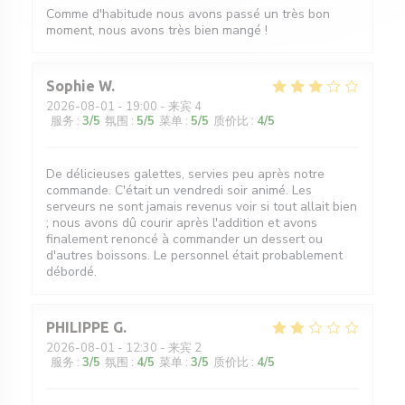
Comme d'habitude nous avons passé un très bon
moment, nous avons très bien mangé !
Sophie
W
2026-08-01
- 19:00 - 来宾 4
服务
:
3
/5
氛围
:
5
/5
菜单
:
5
/5
质价比
:
4
/5
De délicieuses galettes, servies peu après notre
commande. C'était un vendredi soir animé. Les
serveurs ne sont jamais revenus voir si tout allait bien
; nous avons dû courir après l'addition et avons
finalement renoncé à commander un dessert ou
d'autres boissons. Le personnel était probablement
débordé.
PHILIPPE
G
2026-08-01
- 12:30 - 来宾 2
服务
:
3
/5
氛围
:
4
/5
菜单
:
3
/5
质价比
:
4
/5