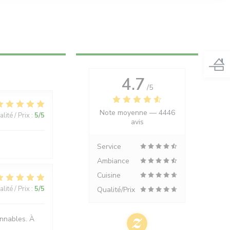
4.7
/5
Note moyenne —
4446
lité / Prix
:
5
/5
avis
Service
Ambiance
Cuisine
lité / Prix
:
5
/5
Qualité/Prix
onnables. À