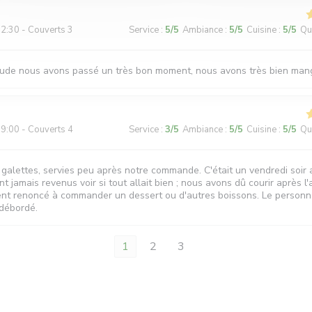
2:30 - Couverts 3
Service
:
5
/5
Ambiance
:
5
/5
Cuisine
:
5
/5
Qua
ude nous avons passé un très bon moment, nous avons très bien mang
9:00 - Couverts 4
Service
:
3
/5
Ambiance
:
5
/5
Cuisine
:
5
/5
Qua
 galettes, servies peu après notre commande. C'était un vendredi soir 
t jamais revenus voir si tout allait bien ; nous avons dû courir après l'
nt renoncé à commander un dessert ou d'autres boissons. Le personne
débordé.
1
2
3