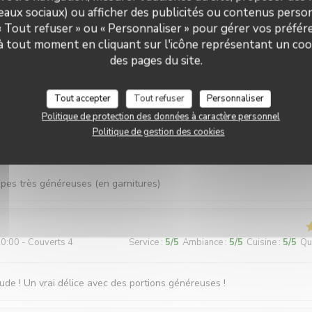
seaux sociaux) ou afficher des publicités ou contenus person
 « Tout refuser » ou « Personnaliser » pour gérer vos préfé
 à tout moment en cliquant sur l'icône représentant un coo
9:30 - Couverts 4
Service
:
5
/5
Ambiance
:
5
/5
Cuisine
:
5
/5
Qua
des pages du site.
cace, des crêpes délicieuses aux recettes variées pour un prix très rai
Tout accepter
Tout refuser
Personnaliser
Politique de protection des données à caractère personnel
Politique de gestion des cookies
2:30 - Couverts 5
Service
:
5
/5
Ambiance
:
5
/5
Cuisine
:
5
/5
Qua
êpes très généreuses (en garnitures)
0:00 - Couverts 4
Service
:
5
/5
Ambiance
:
5
/5
Cuisine
:
5
/5
Qua
de ! Un vrai délice avec des portions généreuses !