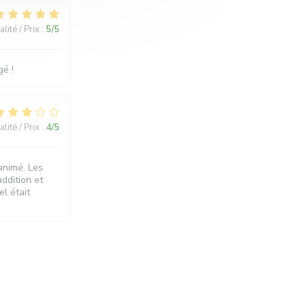
lité / Prix
:
5
/5
é !
lité / Prix
:
4
/5
animé. Les
addition et
l était