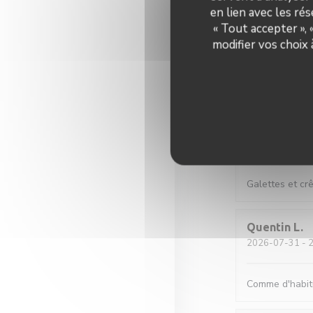
en lien avec les ré
« Tout accepter »,
Lucrece
M
modifier vos choix
2026-08-04
- 1
Un service effi
Maud
C
2026-08-01
- 1
Galettes et cr
Quentin
L
2026-07-31
- 2
Comme d'habitu