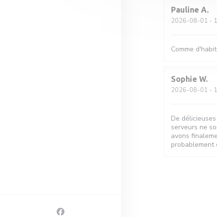
Pauline
A
2026-08-01
- 1
Comme d'habit
Sophie
W
2026-08-01
- 1
De délicieuses
serveurs ne son
avons finaleme
probablement 
Facebook ((ouvre une nouvelle fenêtre))