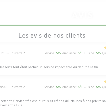
AVIS
Les avis de nos clients
2:15 - Couverts 2
Service
:
5
/5
Ambiance
:
5
/5
Cuisine
:
5
/5
Qua
 desserts tout était parfait un service impeccable du début à la fin
9:00 - Couverts 2
Service
:
5
/5
Ambiance
:
5
/5
Cuisine
:
5
/5
Qua
ement. Service très chaleureux et crêpes délicieuses à des prix rais
vement à Lille...