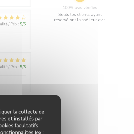
100% avis vérifiés
Seuls les clients ayant
réservé ont laissé leur avis
lité / Prix
:
5
/5
lité / Prix
:
5
/5
lité / Prix
:
5
/5
iquer la collecte de
es et installés par
okies facultatifs
ecommande !
onctionnalités (ex :