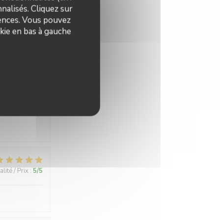
nalisés. Cliquez sur
rences. Vous pouvez
kie en bas à gauche
lité / Prix
:
5
/5
sonnable.
lité / Prix
:
5
/5
lité / Prix
:
5
/5