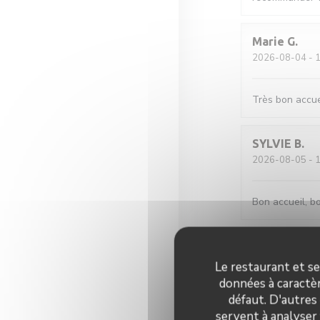
Marie
G
2026-08-04
- 1
Très bon accue
SYLVIE
B
2026-08-05
- 1
Bon accueil, b
Clara
P
2026-08-05
- 1
Le restaurant et se
données à caractèr
défaut. D'autres
Excellente rest
servent à analyser 