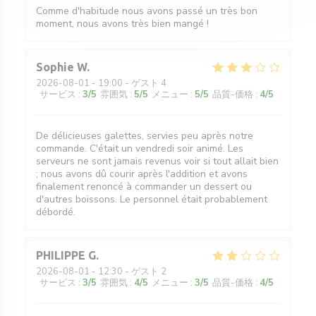
Comme d'habitude nous avons passé un très bon
moment, nous avons très bien mangé !
Sophie
W
2026-08-01
- 19:00 - ゲスト 4
サービス
:
3
/5
雰囲気
:
5
/5
メニュー
:
5
/5
品質-価格
:
4
/5
De délicieuses galettes, servies peu après notre
commande. C'était un vendredi soir animé. Les
serveurs ne sont jamais revenus voir si tout allait bien
; nous avons dû courir après l'addition et avons
finalement renoncé à commander un dessert ou
d'autres boissons. Le personnel était probablement
débordé.
PHILIPPE
G
2026-08-01
- 12:30 - ゲスト 2
サービス
:
3
/5
雰囲気
:
4
/5
メニュー
:
3
/5
品質-価格
:
4
/5