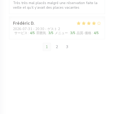
Très très mal placés malgré une réservation faite la
veille et qu’il y’avait des places vacantes
Frédéric
D
2026-07-31
- 20:30 - ゲスト 2
サービス
:
4
/5
雰囲気
:
3
/5
メニュー
:
3
/5
品質-価格
:
4
/5
1
2
3