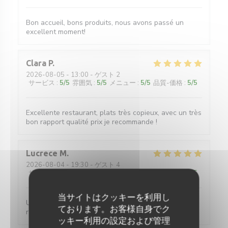
Bon accueil, bons produits, nous avons passé un
excellent moment!
Clara
P
2026-08-05
- 13:00 - ゲスト 2
サービス
:
5
/5
雰囲気
:
5
/5
メニュー
:
5
/5
品質-価格
:
5
/5
Excellente restaurant, plats très copieux, avec un très
bon rapport qualité prix je recommande !
Lucrece
M
2026-08-04
- 19:30 - ゲスト 4
サービス
:
5
/5
雰囲気
:
5
/5
メニュー
:
5
/5
品質-価格
:
5
/5
当サイトはクッキーを利用し
Un service efficace, des crêpes délicieuses aux
ております。お客様自身でク
recettes variées pour un prix très raisonnable.
ッキー利用の設定および管理