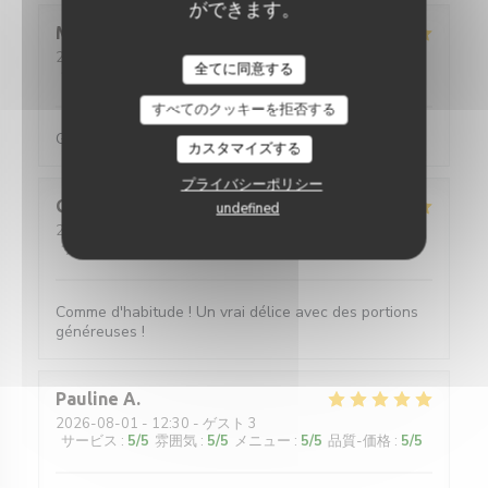
ができます。
Maud
C
2026-08-01
- 12:30 - ゲスト 5
全てに同意する
サービス
:
5
/5
雰囲気
:
5
/5
メニュー
:
5
/5
品質-価格
:
5
/5
すべてのクッキーを拒否する
Galettes et crêpes très généreuses (en garnitures)
カスタマイズする
プライバシーポリシー
Quentin
L
undefined
2026-07-31
- 20:00 - ゲスト 4
サービス
:
5
/5
雰囲気
:
5
/5
メニュー
:
5
/5
品質-価格
:
5
/5
Comme d'habitude ! Un vrai délice avec des portions
généreuses !
Pauline
A
2026-08-01
- 12:30 - ゲスト 3
サービス
:
5
/5
雰囲気
:
5
/5
メニュー
:
5
/5
品質-価格
:
5
/5