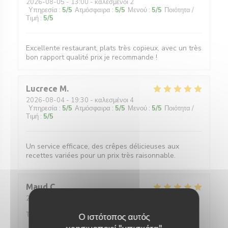
2026-08-05
- 13:00 - καλεσμένοι 2
Υπηρεσία
:
5
/5
Ατμόσφαιρα
:
5
/5
Μενού
:
5
/5
Ποιότητα /
Τιμή
:
5
/5
Excellente restaurant, plats très copieux, avec un très
bon rapport qualité prix je recommande !
Lucrece
M
2026-08-04
- 19:30 - καλεσμένοι 4
Υπηρεσία
:
5
/5
Ατμόσφαιρα
:
5
/5
Μενού
:
5
/5
Ποιότητα /
Τιμή
:
5
/5
Un service efficace, des crêpes délicieuses aux
recettes variées pour un prix très raisonnable.
Maud
C
2026-08-01
- 12:30 - καλεσμένοι 5
Υπηρεσία
:
5
/5
Ατμόσφαιρα
:
5
/5
Μενού
:
5
/5
Ποιότητα /
Τιμή
:
5
/5
Ο ιστότοπος αυτός