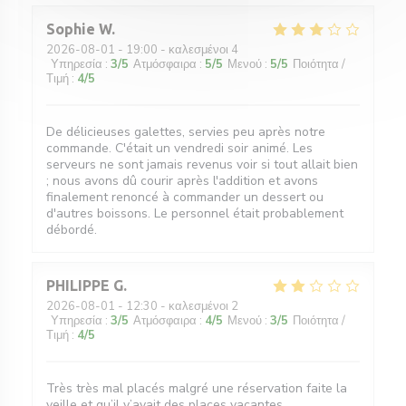
Sophie
W
2026-08-01
- 19:00 - καλεσμένοι 4
Υπηρεσία
:
3
/5
Ατμόσφαιρα
:
5
/5
Μενού
:
5
/5
Ποιότητα /
Τιμή
:
4
/5
De délicieuses galettes, servies peu après notre
commande. C'était un vendredi soir animé. Les
serveurs ne sont jamais revenus voir si tout allait bien
; nous avons dû courir après l'addition et avons
finalement renoncé à commander un dessert ou
d'autres boissons. Le personnel était probablement
débordé.
PHILIPPE
G
2026-08-01
- 12:30 - καλεσμένοι 2
Υπηρεσία
:
3
/5
Ατμόσφαιρα
:
4
/5
Μενού
:
3
/5
Ποιότητα /
Τιμή
:
4
/5
Très très mal placés malgré une réservation faite la
veille et qu’il y’avait des places vacantes