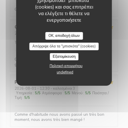
χρησιμοποιεί "μπισκότα"
(cookies) και σας επιτρέπει
Galettes et crêpes très généreuses (en garnitures)
να ελέγξετε τι θέλετε να
ενεργοποιήσετε
Quentin
L
2026-07-31
- 20:00 - καλεσμένοι 4
OK, αποδοχή όλων
Υπηρεσία
:
5
/5
Ατμόσφαιρα
:
5
/5
Μενού
:
5
/5
Ποιότητα /
Τιμή
:
5
/5
Απόρριψε όλα τα "μπισκότα" (cookies)
Εξατομίκευση
Comme d'habitude ! Un vrai délice avec des portions
généreuses !
Πολιτική απορρήτου
undefined
Pauline
A
2026-08-01
- 12:30 - καλεσμένοι 3
Υπηρεσία
:
5
/5
Ατμόσφαιρα
:
5
/5
Μενού
:
5
/5
Ποιότητα /
Τιμή
:
5
/5
Comme d'habitude nous avons passé un très bon
moment, nous avons très bien mangé !