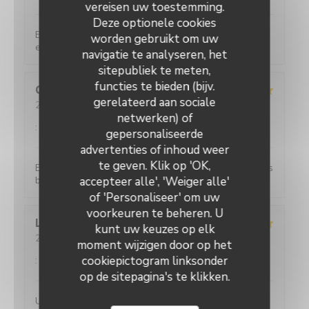
vereisen uw toestemming.
Deze optionele cookies
Bon accueil, bons produits, nous avons passé un
worden gebruikt om uw
excellent moment!
navigatie te analyseren, het
sitepubliek te meten,
functies te bieden (bijv.
Clara
P
gerelateerd aan sociale
2026-08-05
- 13:00 - Gasten 2
Service
:
5
/5
Atmosfeer
netwerken) of
:
5
/5
Keuken
:
5
/5
Kwaliteit / Prijs
:
5
/5
gepersonaliseerde
advertenties of inhoud weer
te geven. Klik op 'OK,
Excellente restaurant, plats très copieux, avec un très
bon rapport qualité prix je recommande !
accepteer alle', 'Weiger alle'
of 'Personaliseer' om uw
voorkeuren te beheren. U
Lucrece
M
kunt uw keuzes op elk
2026-08-04
- 19:30 - Gasten 4
moment wijzigen door op het
Service
:
5
/5
Atmosfeer
:
5
/5
Keuken
:
5
/5
Kwaliteit / Prijs
cookiepictogram linksonder
:
5
/5
op de sitepagina's te klikken.
Un service efficace, des crêpes délicieuses aux