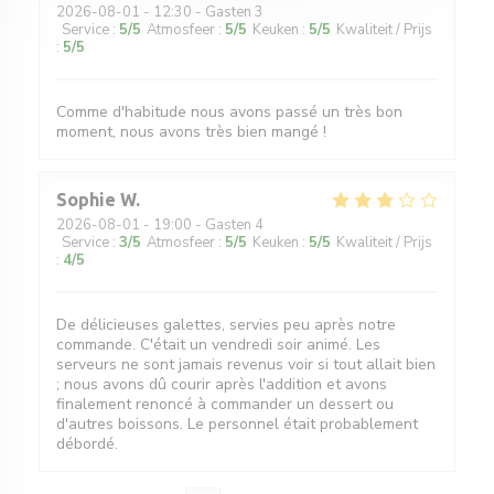
2026-08-01
- 12:30 - Gasten 3
Service
:
5
/5
Atmosfeer
:
5
/5
Keuken
:
5
/5
Kwaliteit / Prijs
:
5
/5
Comme d'habitude nous avons passé un très bon
moment, nous avons très bien mangé !
Sophie
W
2026-08-01
- 19:00 - Gasten 4
Service
:
3
/5
Atmosfeer
:
5
/5
Keuken
:
5
/5
Kwaliteit / Prijs
:
4
/5
De délicieuses galettes, servies peu après notre
commande. C'était un vendredi soir animé. Les
serveurs ne sont jamais revenus voir si tout allait bien
; nous avons dû courir après l'addition et avons
finalement renoncé à commander un dessert ou
d'autres boissons. Le personnel était probablement
débordé.