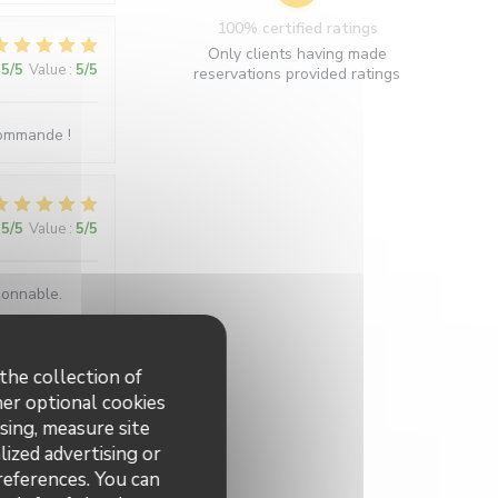
100% certified ratings
Only clients having made
5
/5
Value
:
5
/5
reservations provided ratings
ecommande !
5
/5
Value
:
5
/5
sonnable.
the collection of
5
/5
Value
:
5
/5
her optional cookies
sing, measure site
lized advertising or
preferences. You can