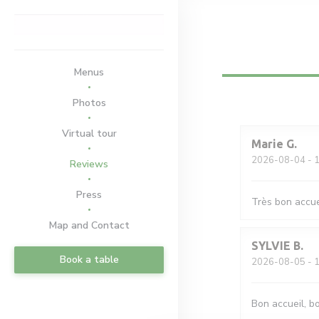
Personalizing your cookie choices
Menus
Photos
Virtual tour
Marie
G
2026-08-04
- 1
Reviews
Press
Très bon accue
Map and Contact
SYLVIE
B
Book a table
2026-08-05
- 1
Bon accueil, b