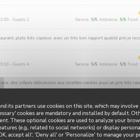
3:00 - Guests 2
Service
:
5
/5
Ambiance
:
5
/5
Food
:
aurant, plats très copieux, avec un très bon rapport qualité prix je r
9:30 - Guests 4
Service
:
5
/5
Ambiance
:
5
/5
Food
:
cace, des crêpes délicieuses aux recettes variées pour un prix très rai
nd its partners use cookies on this site, which may involve 
2:30 - Guests 5
Service
:
5
/5
Ambiance
:
5
/5
Food
:
essary' cookies are mandatory and installed by default. Ot
ent. These optional cookies are used to analyze your brow
eatures (e.g., related to social networks) or display persona
êpes très généreuses (en garnitures)
OK, accept all', 'Deny all' or 'Personalize' to manage your 