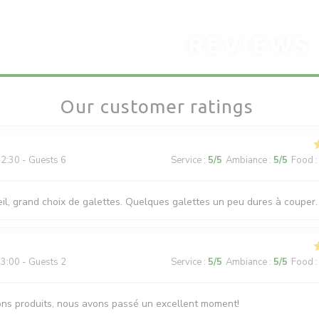
REVIEWS
Our customer ratings
2:30 - Guests 6
Service
:
5
/5
Ambiance
:
5
/5
Food
:
il, grand choix de galettes. Quelques galettes un peu dures à couper.
3:00 - Guests 2
Service
:
5
/5
Ambiance
:
5
/5
Food
:
ons produits, nous avons passé un excellent moment!