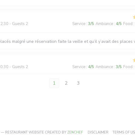
2:30 - Guests 2
Service
:
3
/5
Ambiance
:
4
/5
Food
:
lacés malgré une réservation faite la veille et qu’il y’avait des places
0:30 - Guests 2
Service
:
4
/5
Ambiance
:
3
/5
Food
:
1
2
3
((OPENS IN A NEW WINDOW))
((OPENS IN A 
E — RESTAURANT WEBSITE CREATED BY
ZENCHEF
DISCLAIMER
TERMS OF U