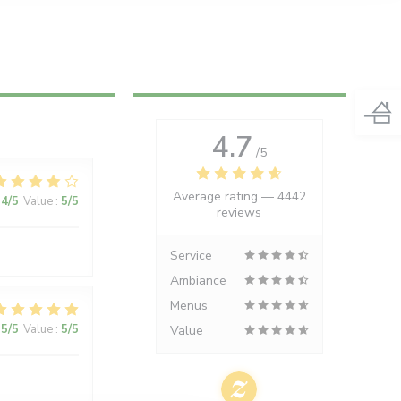
4.7
/5
Average rating —
4442
4
/5
Value
:
5
/5
reviews
Service
Ambiance
Menus
5
/5
Value
:
5
/5
Value