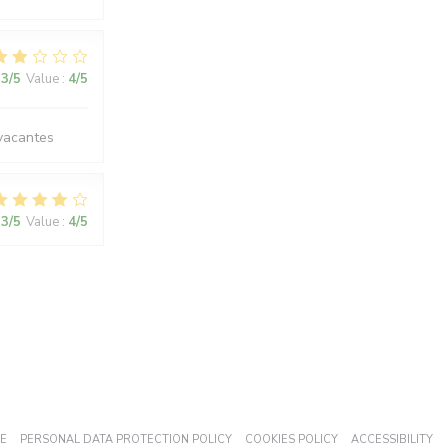
3
/5
Value
:
4
/5
 vacantes
3
/5
Value
:
4
/5
NEW WINDOW))
((OPENS IN A NEW WINDOW))
((OPENS IN A NEW WINDOW))
((OPENS IN A NEW 
((
SE
PERSONAL DATA PROTECTION POLICY
COOKIES POLICY
ACCESSIBILITY