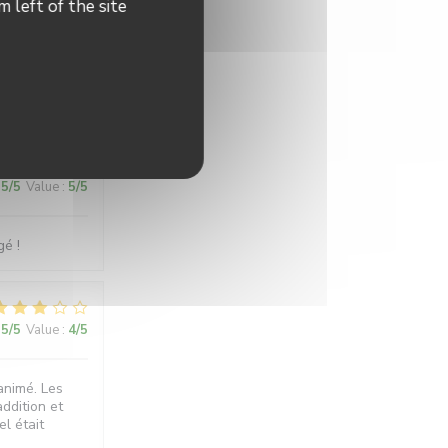
 left of the site
5
/5
Value
:
5
/5
5
/5
Value
:
5
/5
é !
5
/5
Value
:
4
/5
animé. Les
addition et
l était