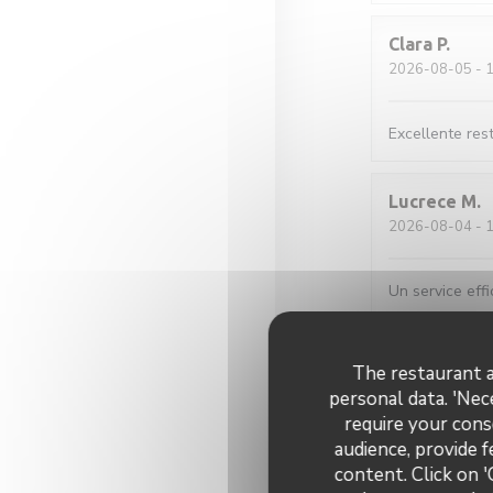
Clara
P
2026-08-05
- 1
Excellente rest
Lucrece
M
2026-08-04
- 1
Un service effi
Maud
C
The restaurant a
2026-08-01
- 1
personal data. 'Nec
require your cons
audience, provide f
Galettes et cr
content. Click on '