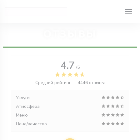
Панель управления cookies
ОТЗЫВЫ
4.7
/5
Средний рейтинг —
4446 отзывы
Услуги
Атмосфера
Меню
Цена/качество