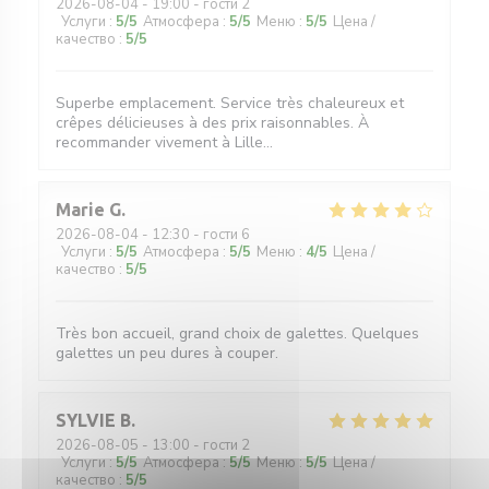
2026-08-04
- 19:00 - гости 2
Услуги
:
5
/5
Атмосфера
:
5
/5
Меню
:
5
/5
Цена /
качество
:
5
/5
Superbe emplacement. Service très chaleureux et
crêpes délicieuses à des prix raisonnables. À
recommander vivement à Lille...
Marie
G
2026-08-04
- 12:30 - гости 6
Услуги
:
5
/5
Атмосфера
:
5
/5
Меню
:
4
/5
Цена /
качество
:
5
/5
Très bon accueil, grand choix de galettes. Quelques
galettes un peu dures à couper.
SYLVIE
B
2026-08-05
- 13:00 - гости 2
Услуги
:
5
/5
Атмосфера
:
5
/5
Меню
:
5
/5
Цена /
качество
:
5
/5